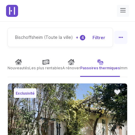
Bischoffsheim (Toute la ville)
+
Filtrer
4
Nouveautés
Les plus rentables
A rénover
Passoires thermiques
Immeubl
Exclusivité