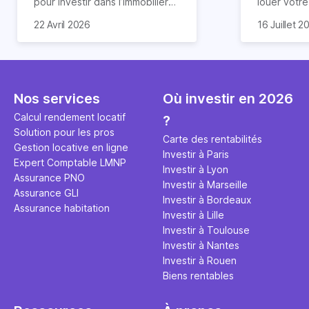
pour investir dans l’immobilier
louer votr
neuf. En effet, il existe de
principale ?
Souvent, o
22 Avril 2026
16 Juillet 2
nombreux avantages à choisir
expert en 
affirmation
ce type de bien. Nous vous
une décisi
comme "loue
expliquons tout dans cet
règle simpl
l'argent par
article.
peut vous 
faut invest
seulement 
principale 
Nos services
Où investir en 2026
éviter des
avenir". Ce
Calcul rendement locatif
?
Cette vidé
est bien p
Solution pour les pros
ce secret 
études et s
Carte des rentabilités
Gestion locative en ligne
transforme
financière
Investir à Paris
Expert Comptable LMNP
traditionne
mener à de
Investir à Lyon
Assurance PNO
question.
sans jamais
Investir à Marseille
Assurance GLI
points de 
Investir à Bordeaux
Assurance habitation
propose un
Investir à Lille
et accessib
Investir à Toulouse
Investir à Nantes
Investir à Rouen
Biens rentables