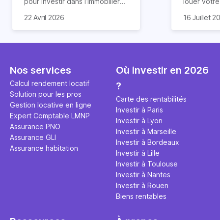
pour investir dans l’immobilier
louer votr
neuf. En effet, il existe de
principale ?
Souvent, o
22 Avril 2026
16 Juillet 2
nombreux avantages à choisir
expert en 
affirmation
ce type de bien. Nous vous
une décisi
comme "loue
expliquons tout dans cet
règle simpl
l'argent par
article.
peut vous 
faut invest
seulement 
principale 
Nos services
Où investir en 2026
éviter des
avenir". Ce
Calcul rendement locatif
?
Cette vidé
est bien p
Solution pour les pros
ce secret 
études et s
Carte des rentabilités
Gestion locative en ligne
transforme
financière
Investir à Paris
Expert Comptable LMNP
traditionne
mener à de
Investir à Lyon
Assurance PNO
question.
sans jamais
Investir à Marseille
Assurance GLI
points de 
Investir à Bordeaux
Assurance habitation
propose un
Investir à Lille
et accessib
Investir à Toulouse
Investir à Nantes
Investir à Rouen
Biens rentables