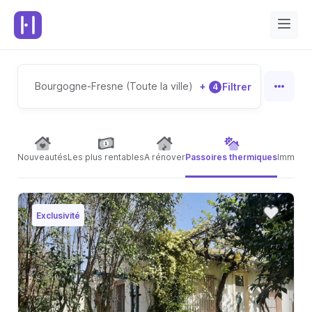
Bourgogne-Fresne (Toute la ville)
+
Filtrer
4
Nouveautés
Les plus rentables
A rénover
Passoires thermiques
Immeubl
Exclusivité