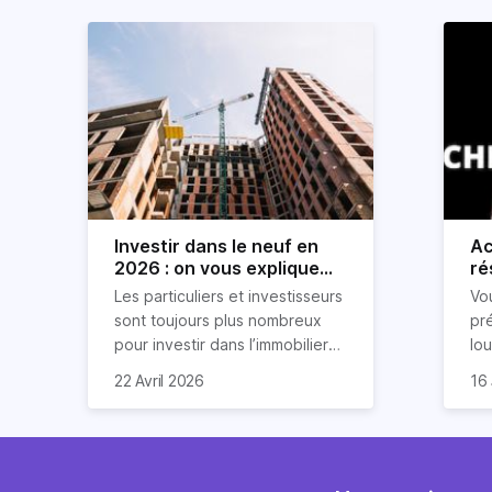
Investir dans le neuf en
Ac
2026 : on vous explique
ré
tout !
rè
Les particuliers et investisseurs
Vo
ré
sont toujours plus nombreux
pr
pour investir dans l’immobilier
lo
neuf. En effet, il existe de
pri
So
22 Avril 2026
16 
nombreux avantages à choisir
ex
af
ce type de bien. Nous vous
un
com
expliquons tout dans cet
règ
l'a
article.
pe
fau
se
pri