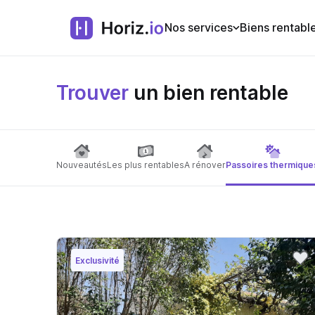
Nos services
Biens rentabl
Trouver
un bien rentable
Nouveautés
Les plus rentables
A rénover
Passoires thermique
Exclusivité