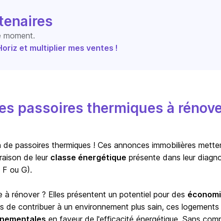
tenaires
le moment.
riz et multiplier mes ventes !
s passoires thermiques à rénove
ion de passoires thermiques ! Ces annonces immobilières mette
raison de leur
classe énergétique
présente dans leur diagno
 F ou G).
e à rénover ? Elles présentent un potentiel pour des
économi
us de contribuer à un environnement plus sain, ces logements
ernementales
en faveur de l'efficacité énergétique. Sans com