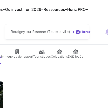
es
Où investir en 2026
Ressources
Horiz PRO
Boutigny-sur-Essonne (Toute la ville)
+
Filtrer
4
s
Immeubles de rapport
Touristiques
Colocations
Déjà loués