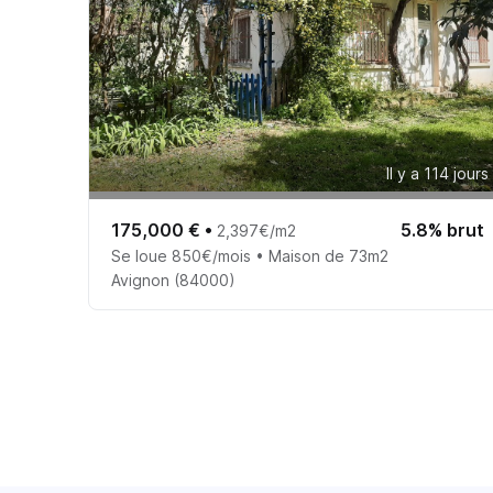
Il y a 114 jours
175,000 €
•
5.8% brut
2,397€/m2
Se loue 850€/mois • Maison de 73m2
Avignon (84000)