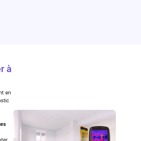
r à
nt en
stic
es
pter