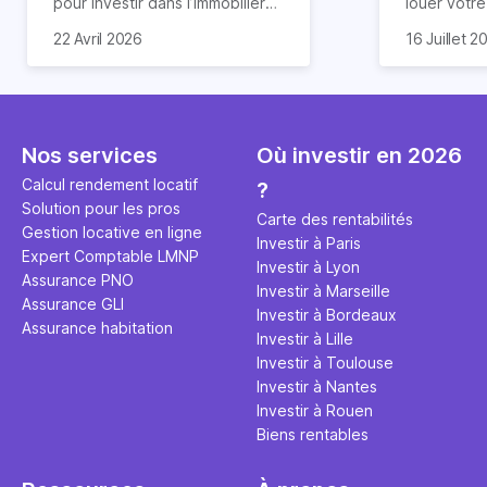
pour investir dans l’immobilier
louer votr
neuf. En effet, il existe de
principale ?
Souvent, o
22 Avril 2026
16 Juillet 2
nombreux avantages à choisir
expert en 
affirmation
ce type de bien. Nous vous
une décisi
comme "loue
expliquons tout dans cet
règle simpl
l'argent par
article.
peut vous 
faut invest
seulement 
principale 
Nos services
Où investir en 2026
éviter des
avenir". Ce
Calcul rendement locatif
?
Cette vidé
est bien p
Solution pour les pros
ce secret 
études et s
Carte des rentabilités
Gestion locative en ligne
transforme
financière
Investir à Paris
Expert Comptable LMNP
traditionne
mener à de
Investir à Lyon
Assurance PNO
question.
sans jamais
Investir à Marseille
Assurance GLI
points de 
Investir à Bordeaux
Assurance habitation
propose un
Investir à Lille
et accessib
Investir à Toulouse
Investir à Nantes
Investir à Rouen
Biens rentables