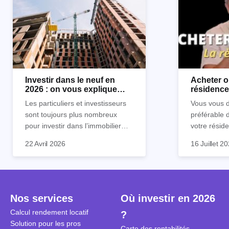
Investir dans le neuf en
Acheter o
2026 : on vous explique
résidence 
tout !
règle sim
Les particuliers et investisseurs
Vous vous d
sont toujours plus nombreux
préférable 
pour investir dans l’immobilier
votre réside
neuf. En effet, il existe de
Inutile d'êt
Souvent, o
22 Avril 2026
16 Juillet 2
nombreux avantages à choisir ce
pour prendr
affirmation
type de bien. Nous vous
éclairée. U
"louer, c'est
expliquons tout dans cet article.
la règle de
fenêtres" ou
à trancher 
sa résidenc
secondes et
sécuriser so
Nos services
Où investir en 2026
coûteuses. 
Cependant, l
Calcul rendement locatif
?
révèle ce s
plus nuancé
Solution pour les pros
transforme 
simulations
Carte des rentabilités