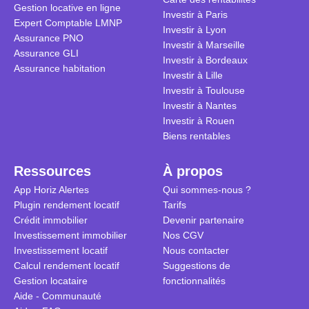
Gestion locative en ligne
traditionnel
complexes 
Investir à Paris
Expert Comptable LMNP
débats sans
Investir à Lyon
Assurance PNO
réconcilier 
Investir à Marseille
Assurance GLI
vue. Cette 
Investir à Bordeaux
Assurance habitation
approche si
Investir à Lille
tous.
Investir à Toulouse
Investir à Nantes
Investir à Rouen
Biens rentables
Ressources
À propos
App Horiz Alertes
Qui sommes-nous ?
Plugin rendement locatif
Tarifs
Crédit immobilier
Devenir partenaire
Investissement immobilier
Nos CGV
Investissement locatif
Nous contacter
Calcul rendement locatif
Suggestions de
Gestion locataire
fonctionnalités
Aide - Communauté