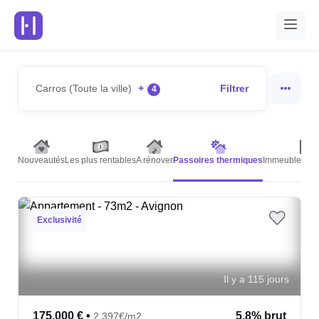
Carros (Toute la ville)
+
Filtrer
4
Nouveautés
Les plus rentables
A rénover
Passoires thermiques
Immeubles de 
Exclusivité
Il y a 115 jours
175,000 €
•
5.8% brut
2,397€/m2