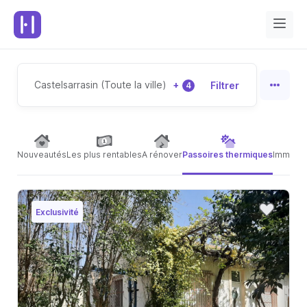
Castelsarrasin (Toute la ville)
+
Filtrer
4
Nouveautés
Les plus rentables
A rénover
Passoires thermiques
Immeubl
Exclusivité