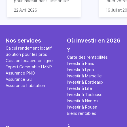
pour investir dans l’immobilier
louer votr
neuf. En effet, il existe de
principale ?
Souvent, o
22 Avril 2026
16 Juillet 2
nombreux avantages à choisir
expert en 
affirmation
ce type de bien. Nous vous
une décisi
comme "loue
expliquons tout dans cet
règle simpl
l'argent par
article.
peut vous 
faut invest
seulement 
principale 
Nos services
Où investir en 2026
éviter des
avenir". Ce
Calcul rendement locatif
?
Cette vidé
est bien p
Solution pour les pros
ce secret 
études et s
Carte des rentabilités
Gestion locative en ligne
transforme
financière
Investir à Paris
Expert Comptable LMNP
traditionne
mener à de
Investir à Lyon
Assurance PNO
question.
sans jamais
Investir à Marseille
Assurance GLI
points de 
Investir à Bordeaux
Assurance habitation
propose un
Investir à Lille
et accessib
Investir à Toulouse
Investir à Nantes
Investir à Rouen
Biens rentables