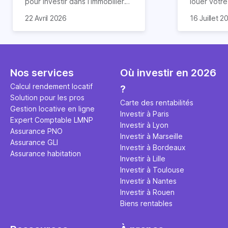
pour investir dans l’immobilier
louer votr
neuf. En effet, il existe de
principale ?
Souvent, o
22 Avril 2026
16 Juillet 2
nombreux avantages à choisir
expert en 
affirmation
ce type de bien. Nous vous
une décisi
comme "loue
expliquons tout dans cet
règle simpl
l'argent par
article.
peut vous 
faut invest
seulement 
principale 
Nos services
Où investir en 2026
éviter des
avenir". Ce
Calcul rendement locatif
?
Cette vidé
est bien p
Solution pour les pros
ce secret 
études et s
Carte des rentabilités
Gestion locative en ligne
transforme
financière
Investir à Paris
Expert Comptable LMNP
traditionne
mener à de
Investir à Lyon
Assurance PNO
question.
sans jamais
Investir à Marseille
Assurance GLI
points de 
Investir à Bordeaux
Assurance habitation
propose un
Investir à Lille
et accessib
Investir à Toulouse
Investir à Nantes
Investir à Rouen
Biens rentables