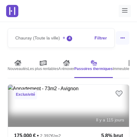
Chauray (Toute la ville)
+
Filtrer
4
Nouveautés
Les plus rentables
A rénover
Passoires thermiques
Immeubles de 
Exclusivité
Il y a 115 jours
175,000 €
•
5.8% brut
2,397€/m2