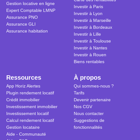
Gestion locative en ligne
traditionnel
complexes 
Investir à Paris
Expert Comptable LMNP
débats sans
Investir à Lyon
Assurance PNO
réconcilier 
Investir à Marseille
Assurance GLI
vue. Cette 
Investir à Bordeaux
Assurance habitation
approche si
Investir à Lille
tous.
Investir à Toulouse
Investir à Nantes
Investir à Rouen
Biens rentables
Ressources
À propos
App Horiz Alertes
Qui sommes-nous ?
Plugin rendement locatif
Tarifs
Crédit immobilier
Devenir partenaire
Investissement immobilier
Nos CGV
Investissement locatif
Nous contacter
Calcul rendement locatif
Suggestions de
Gestion locataire
fonctionnalités
Aide - Communauté