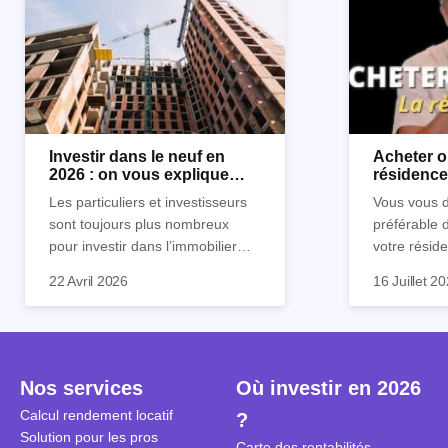
Investir dans le neuf en
Acheter o
2026 : on vous explique
résidence 
tout !
règle sim
Les particuliers et investisseurs
Vous vous d
sont toujours plus nombreux
préférable 
pour investir dans l’immobilier
votre réside
neuf. En effet, il existe de
Inutile d'êt
Souvent, o
22 Avril 2026
16 Juillet 2
nombreux avantages à choisir ce
pour prendr
affirmation
type de bien. Nous vous
éclairée. U
"louer, c'est
expliquons tout dans cet article.
la règle de
fenêtres" ou
à trancher 
sa résidenc
secondes et
sécuriser so
Nos services
Où investir en 2026
coûteuses. 
Cependant, l
Calcul rendement locatif
?
révèle ce s
plus nuancé
Solution pour les pros
transforme 
simulations
Carte des rentabilités