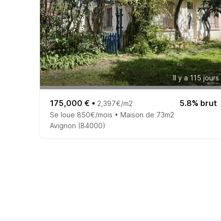
Il y a 115 jours
175,000 €
•
5.8% brut
2,397€/m2
Se loue 850€/mois • Maison de 73m2
Avignon (84000)