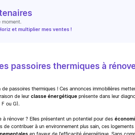
tenaires
le moment.
riz et multiplier mes ventes !
s passoires thermiques à rénove
ion de passoires thermiques ! Ces annonces immobilières mette
raison de leur
classe énergétique
présente dans leur diagno
 F ou G).
e à rénover ? Elles présentent un potentiel pour des
économi
us de contribuer à un environnement plus sain, ces logements
ernementales
en faveur de l'efficacité énergétique. Sans com