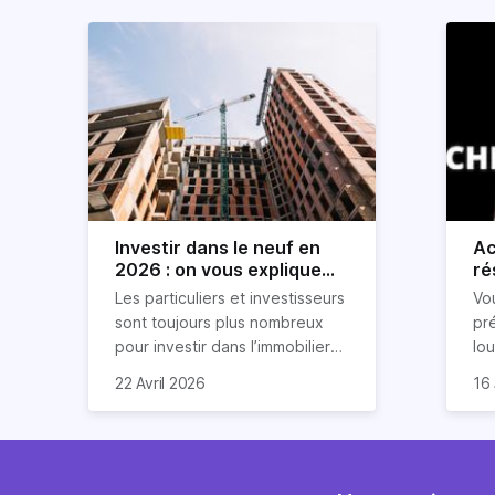
Investir dans le neuf en
Ac
2026 : on vous explique
ré
tout !
rè
Les particuliers et investisseurs
Vo
ré
sont toujours plus nombreux
pr
pour investir dans l’immobilier
lo
neuf. En effet, il existe de
pri
So
22 Avril 2026
16 
nombreux avantages à choisir
ex
af
ce type de bien. Nous vous
un
com
expliquons tout dans cet
règ
l'a
article.
pe
fau
se
pri