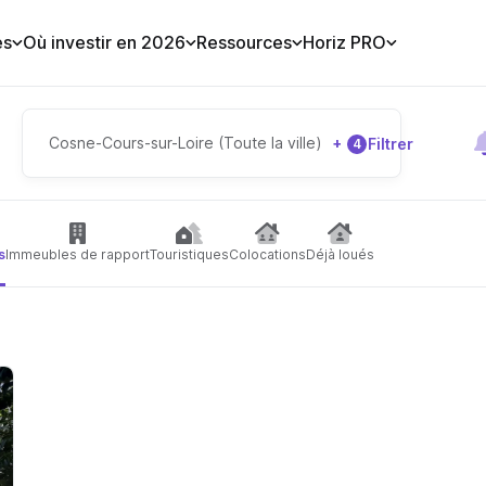
es
Où investir en 2026
Ressources
Horiz PRO
Cosne-Cours-sur-Loire (Toute la ville)
+
Filtrer
4
s
Immeubles de rapport
Touristiques
Colocations
Déjà loués