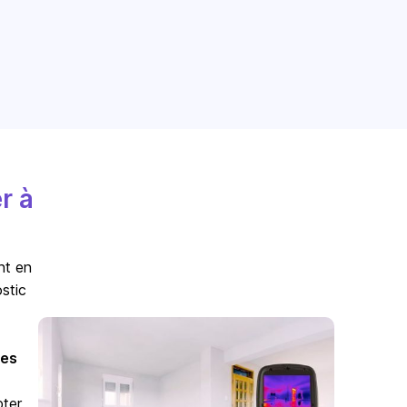
r à
nt en
stic
es
pter