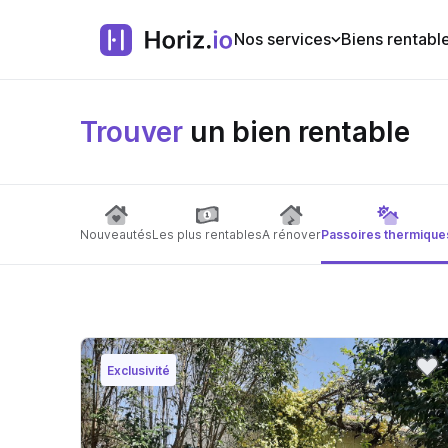
Nos services
Biens rentabl
Trouver
un bien rentable
Nouveautés
Les plus rentables
A rénover
Passoires thermique
Exclusivité