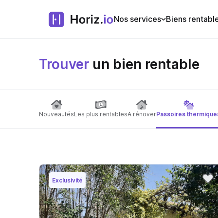
Nos services
Biens rentabl
Trouver
un bien rentable
Nouveautés
Les plus rentables
A rénover
Passoires thermique
Exclusivité