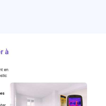
r à
nt en
stic
es
pter