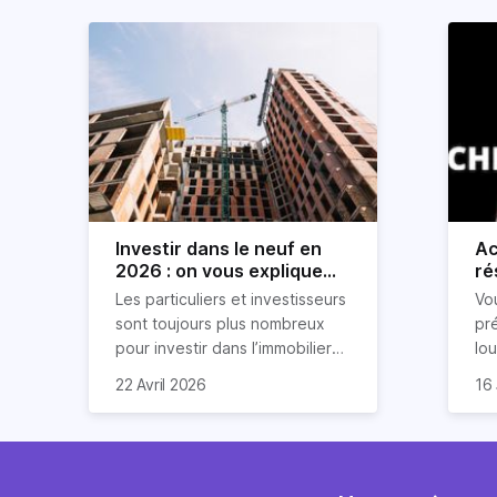
Investir dans le neuf en
Ac
2026 : on vous explique
ré
tout !
rè
Les particuliers et investisseurs
Vo
ré
sont toujours plus nombreux
pr
pour investir dans l’immobilier
lo
neuf. En effet, il existe de
pri
So
22 Avril 2026
16 
nombreux avantages à choisir
ex
af
ce type de bien. Nous vous
un
com
expliquons tout dans cet
règ
l'a
article.
pe
fau
se
pri