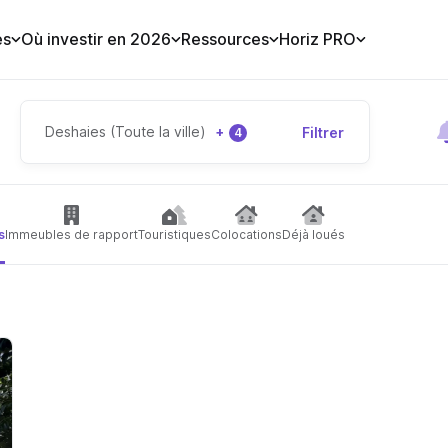
es
Où investir en 2026
Ressources
Horiz PRO
Deshaies (Toute la ville)
+
Filtrer
4
s
Immeubles de rapport
Touristiques
Colocations
Déjà loués