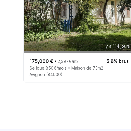
Il y a 114 jours
175,000 €
•
5.8% brut
2,397€/m2
Se loue 850€/mois • Maison de 73m2
Avignon (84000)