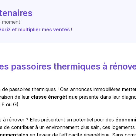
tenaires
le moment.
riz et multiplier mes ventes !
s passoires thermiques à rénove
ion de passoires thermiques ! Ces annonces immobilières mette
raison de leur
classe énergétique
présente dans leur diagno
 F ou G).
e à rénover ? Elles présentent un potentiel pour des
économi
us de contribuer à un environnement plus sain, ces logements
ernementales
en faveur de l'efficacité énergétique. Sans com