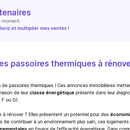
tenaires
le moment.
riz et multiplier mes ventes !
s passoires thermiques à rénove
ion de passoires thermiques ! Ces annonces immobilières mette
raison de leur
classe énergétique
présente dans leur diagno
 F ou G).
e à rénover ? Elles présentent un potentiel pour des
économi
us de contribuer à un environnement plus sain, ces logements
ernementales
en faveur de l'efficacité énergétique. Sans com