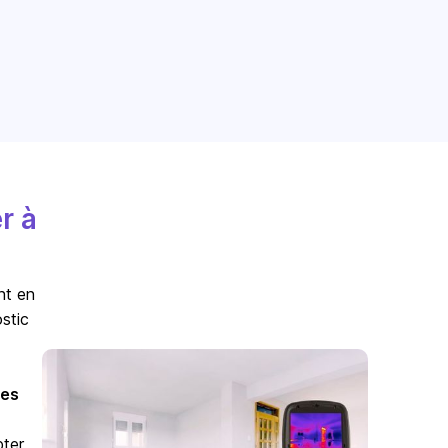
r à
nt en
stic
es
pter