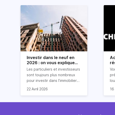
Investir dans le neuf en
Ac
2026 : on vous explique
ré
tout !
rè
Les particuliers et investisseurs
Vo
ré
sont toujours plus nombreux
pr
pour investir dans l’immobilier
lo
neuf. En effet, il existe de
pri
So
22 Avril 2026
16 
nombreux avantages à choisir
ex
af
ce type de bien. Nous vous
un
com
expliquons tout dans cet
règ
l'a
article.
pe
fau
se
pri