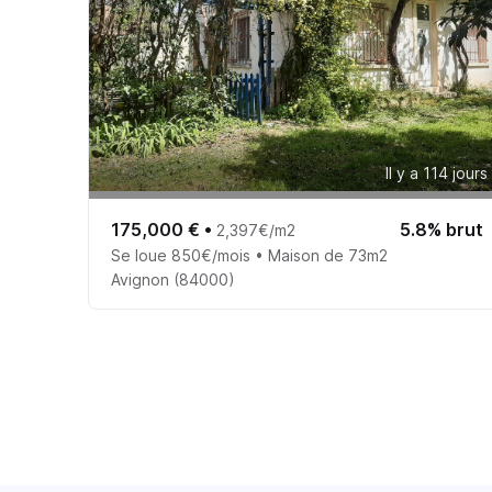
Il y a 114 jours
175,000 €
•
5.8% brut
2,397€/m2
Se loue 850€/mois • Maison de 73m2
Avignon (84000)