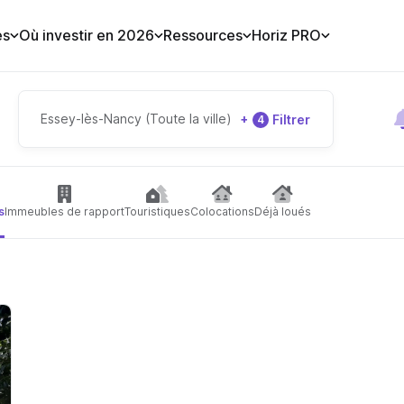
es
Où investir en 2026
Ressources
Horiz PRO
Essey-lès-Nancy (Toute la ville)
+
Filtrer
4
s
Immeubles de rapport
Touristiques
Colocations
Déjà loués