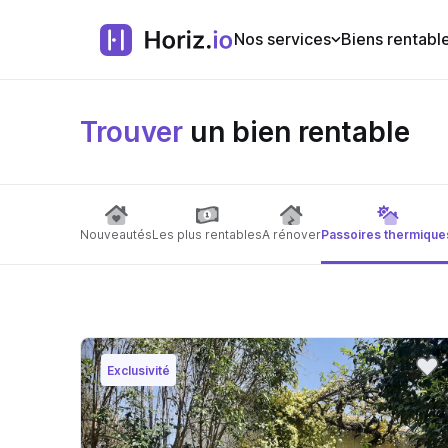
Nos services
Biens rentabl
Trouver
un bien rentable
Nouveautés
Les plus rentables
A rénover
Passoires thermique
Exclusivité