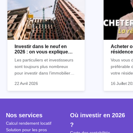
Investir dans le neuf en
Acheter o
2026 : on vous explique
résidence 
tout !
règle sim
Les particuliers et investisseurs
Vous vous d
sont toujours plus nombreux
préférable 
pour investir dans l’immobilier
votre réside
neuf. En effet, il existe de
Inutile d'êt
Souvent, o
22 Avril 2026
16 Juillet 2
nombreux avantages à choisir ce
pour prendr
affirmation
type de bien. Nous vous
éclairée. U
"louer, c'est
expliquons tout dans cet article.
la règle de
fenêtres" ou
à trancher 
sa résidenc
secondes et
sécuriser so
Nos services
Où investir en 2026
coûteuses. 
Cependant, l
Calcul rendement locatif
?
révèle ce s
plus nuancé
Solution pour les pros
transforme 
simulations
Carte des rentabilités