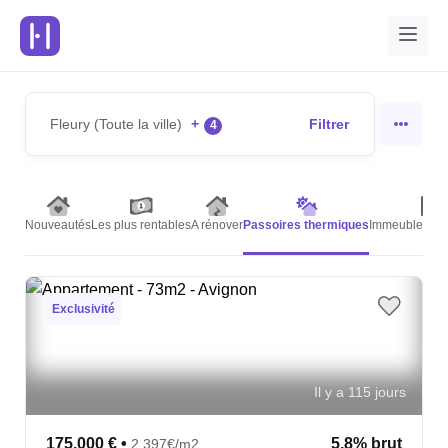
Fleury (Toute la ville)
+
Filtrer
4
Nouveautés
Les plus rentables
A rénover
Passoires thermiques
Immeubles de 
Exclusivité
Il y a 115 jours
175,000 €
•
5.8% brut
2,397€/m2