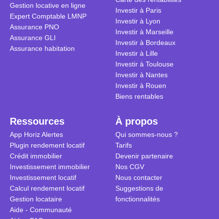
Gestion locative en ligne
traditionnel
complexes 
Investir à Paris
Expert Comptable LMNP
débats sans
Investir à Lyon
Assurance PNO
réconcilier 
Investir à Marseille
Assurance GLI
vue. Cette 
Investir à Bordeaux
Assurance habitation
approche si
Investir à Lille
tous.
Investir à Toulouse
Investir à Nantes
Investir à Rouen
Biens rentables
Ressources
À propos
App Horiz Alertes
Qui sommes-nous ?
Plugin rendement locatif
Tarifs
Crédit immobilier
Devenir partenaire
Investissement immobilier
Nos CGV
Investissement locatif
Nous contacter
Calcul rendement locatif
Suggestions de
Gestion locataire
fonctionnalités
Aide - Communauté