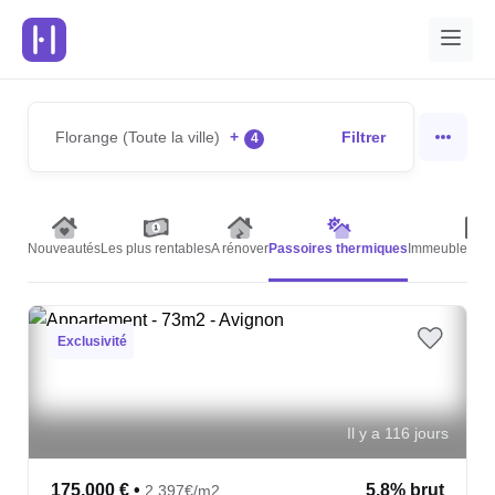
Florange (Toute la ville)
+
Filtrer
4
Nouveautés
Les plus rentables
A rénover
Passoires thermiques
Immeubles de 
Exclusivité
Il y a 116 jours
175,000 €
•
5.8% brut
2,397€/m2