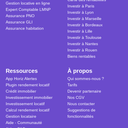
Gestion locative en ligne
traditionnel
complexes 
Investir à Paris
Expert Comptable LMNP
débats sans
Investir à Lyon
Assurance PNO
réconcilier 
Investir à Marseille
Assurance GLI
vue. Cette 
Investir à Bordeaux
Assurance habitation
approche si
Investir à Lille
tous.
Investir à Toulouse
Investir à Nantes
Investir à Rouen
Biens rentables
Ressources
À propos
App Horiz Alertes
Qui sommes-nous ?
Plugin rendement locatif
Tarifs
Crédit immobilier
Devenir partenaire
Investissement immobilier
Nos CGV
Investissement locatif
Nous contacter
Calcul rendement locatif
Suggestions de
Gestion locataire
fonctionnalités
Aide - Communauté