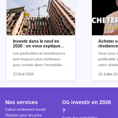
Investir dans le neuf en
Acheter o
2026 : on vous explique
résidence 
tout !
règle sim
Les particuliers et investisseurs
Vous vous d
sont toujours plus nombreux
préférable 
pour investir dans l’immobilier
votre réside
neuf. En effet, il existe de
Inutile d'êt
Souvent, o
22 Avril 2026
16 Juillet 2
nombreux avantages à choisir ce
pour prendr
affirmation
type de bien. Nous vous
éclairée. U
"louer, c'est
expliquons tout dans cet article.
la règle de
fenêtres" ou
à trancher 
sa résidenc
secondes et
sécuriser so
Nos services
Où investir en 2026
coûteuses. 
Cependant, l
Calcul rendement locatif
?
révèle ce s
plus nuancé
Solution pour les pros
transforme 
simulations
Carte des rentabilités