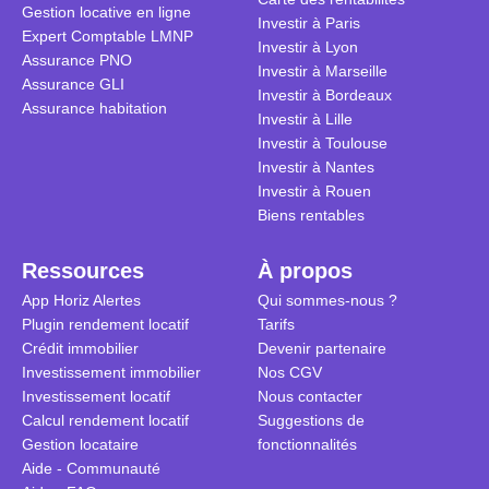
Gestion locative en ligne
traditionnel
complexes 
Investir à Paris
Expert Comptable LMNP
débats sans
Investir à Lyon
Assurance PNO
réconcilier 
Investir à Marseille
Assurance GLI
vue. Cette 
Investir à Bordeaux
Assurance habitation
approche si
Investir à Lille
tous.
Investir à Toulouse
Investir à Nantes
Investir à Rouen
Biens rentables
Ressources
À propos
App Horiz Alertes
Qui sommes-nous ?
Plugin rendement locatif
Tarifs
Crédit immobilier
Devenir partenaire
Investissement immobilier
Nos CGV
Investissement locatif
Nous contacter
Calcul rendement locatif
Suggestions de
Gestion locataire
fonctionnalités
Aide - Communauté