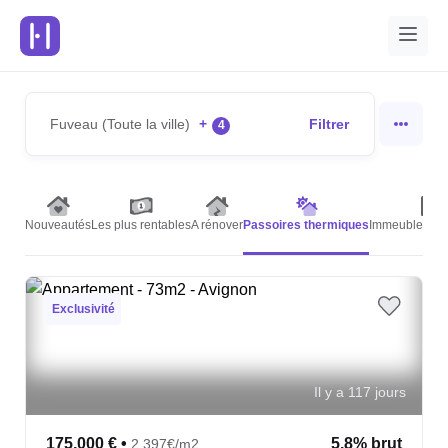
Fuveau (Toute la ville)
+
Filtrer
4
Nouveautés
Les plus rentables
A rénover
Passoires thermiques
Immeubles de 
Exclusivité
Il y a 117 jours
175,000 €
•
5.8% brut
2,397€/m2