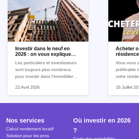
Investir dans le neuf en
Acheter o
2026 : on vous explique
résidence 
tout !
règle sim
Les particuliers et investisseurs
Vous vous d
sont toujours plus nombreux
préférable 
pour investir dans l’immobilier
votre réside
neuf. En effet, il existe de
Inutile d'êt
Souvent, o
22 Avril 2026
16 Juillet 2
nombreux avantages à choisir ce
pour prendr
affirmation
type de bien. Nous vous
éclairée. U
"louer, c'est
expliquons tout dans cet article.
la règle de
fenêtres" ou
à trancher 
sa résidenc
secondes et
sécuriser so
Nos services
Où investir en 2026
coûteuses. 
Cependant, l
Calcul rendement locatif
?
révèle ce s
plus nuancé
Solution pour les pros
transforme 
simulations
Carte des rentabilités