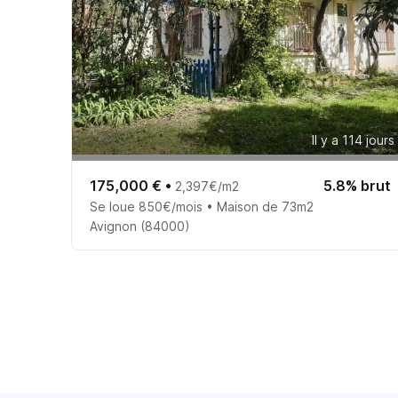
Il y a 114 jours
175,000 €
•
5.8% brut
2,397€/m2
Se loue 850€/mois • Maison de 73m2
Avignon (84000)