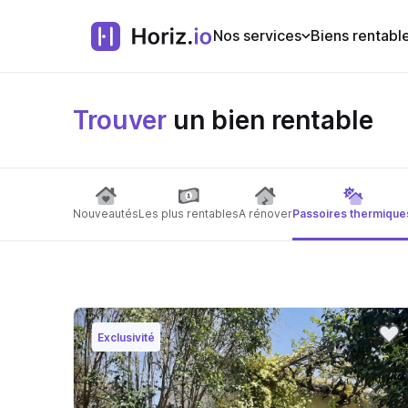
Nos services
Biens rentabl
Trouver
un bien rentable
Nouveautés
Les plus rentables
A rénover
Passoires thermique
Exclusivité