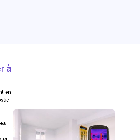
r à
nt en
stic
es
pter