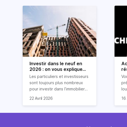
Investir dans le neuf en
Ac
2026 : on vous explique
ré
tout !
rè
Les particuliers et investisseurs
Vo
ré
sont toujours plus nombreux
pr
pour investir dans l’immobilier
lo
neuf. En effet, il existe de
pri
So
22 Avril 2026
16 
nombreux avantages à choisir
ex
af
ce type de bien. Nous vous
un
com
expliquons tout dans cet
règ
l'a
article.
pe
fau
se
pri