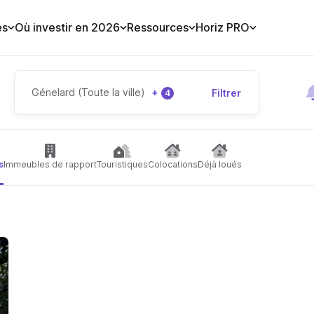
es
Où investir en 2026
Ressources
Horiz PRO
Génelard (Toute la ville)
+
Filtrer
4
s
Immeubles de rapport
Touristiques
Colocations
Déjà loués