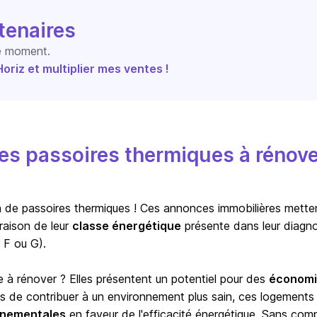
tenaires
le moment.
riz et multiplier mes ventes !
s passoires thermiques à rénove
ion de passoires thermiques ! Ces annonces immobilières mette
raison de leur
classe énergétique
présente dans leur diagno
 F ou G).
e à rénover ? Elles présentent un potentiel pour des
économi
us de contribuer à un environnement plus sain, ces logements
ernementales
en faveur de l'efficacité énergétique. Sans com