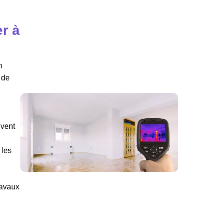
r à
n
 de
uvent
 les
ravaux