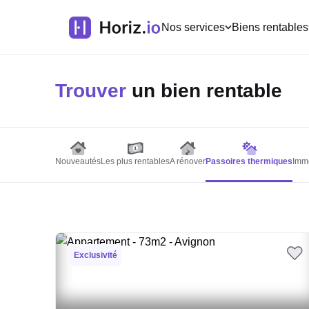
Nos services
Biens rentables
Trouver
un bien rentable
Nouveautés
Les plus rentables
A rénover
Passoires thermiques
Imme
Exclusivité