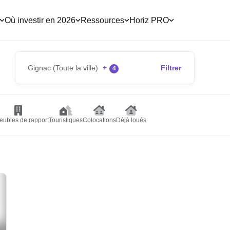
Où investir en 2026
Ressources
Horiz PRO
Gignac (Toute la ville)
+
Filtrer
4
ubles de rapport
Touristiques
Colocations
Déjà loués