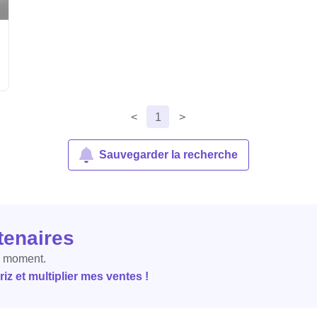
<
1
>
Sauvegarder la recherche
tenaires
e moment.
z et multiplier mes ventes !