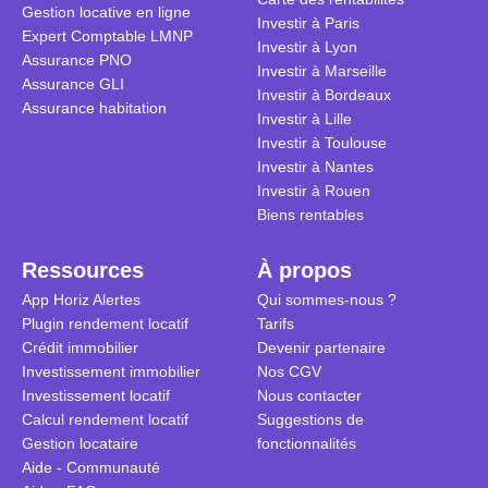
Gestion locative en ligne
traditionnel
complexes 
Investir à Paris
Expert Comptable LMNP
débats sans
Investir à Lyon
Assurance PNO
réconcilier 
Investir à Marseille
Assurance GLI
vue. Cette 
Investir à Bordeaux
Assurance habitation
approche si
Investir à Lille
tous.
Investir à Toulouse
Investir à Nantes
Investir à Rouen
Biens rentables
Ressources
À propos
App Horiz Alertes
Qui sommes-nous ?
Plugin rendement locatif
Tarifs
Crédit immobilier
Devenir partenaire
Investissement immobilier
Nos CGV
Investissement locatif
Nous contacter
Calcul rendement locatif
Suggestions de
Gestion locataire
fonctionnalités
Aide - Communauté