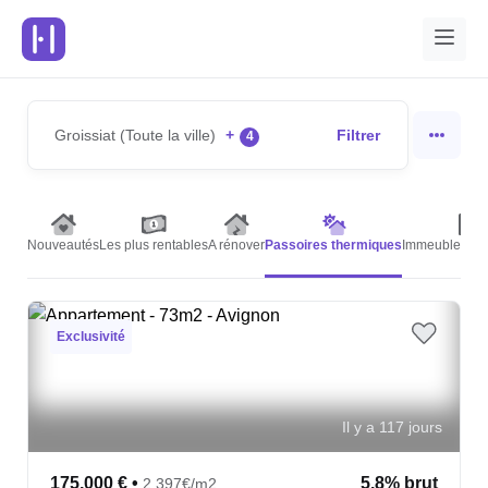
Groissiat (Toute la ville)
+
Filtrer
4
Nouveautés
Les plus rentables
A rénover
Passoires thermiques
Immeubles de 
Exclusivité
Il y a 117 jours
175,000 €
•
5.8% brut
2,397€/m2