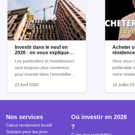
Investir dans le neuf en
Acheter o
2026 : on vous explique
résidence 
tout !
règle sim
Les particuliers et investisseurs
Vous vous d
sont toujours plus nombreux
préférable 
pour investir dans l’immobilier
votre réside
neuf. En effet, il existe de
Inutile d'êt
Souvent, o
22 Avril 2026
16 Juillet 2
nombreux avantages à choisir ce
pour prendr
affirmation
type de bien. Nous vous
éclairée. U
"louer, c'est
expliquons tout dans cet article.
la règle de
fenêtres" ou
à trancher 
sa résidenc
secondes et
sécuriser so
Nos services
Où investir en 2026
coûteuses. 
Cependant, l
Calcul rendement locatif
?
révèle ce s
plus nuancé
Solution pour les pros
transforme 
simulations
Carte des rentabilités