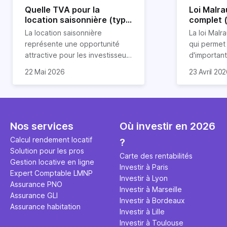
Quelle TVA pour la
Loi Malra
location saisonnière (type
complet 
airbnb) ?
condition
La location saisonnière
La loi Malra
représente une opportunité
qui permet
attractive pour les investisseurs
d'importan
souhaitant diversifier leur
d’impôts lo
22 Mai 2026
23 Avril 20
patrimoine et générer des
Et qu’a-t-on appris à la rentrée
immobilier.
revenus complémentaires.
2024 ? Que l’assujettissement à
biens partic
Cependant, il est crucial de
la TVA est généralisé pour les
dimension h
maîtriser les aspects fiscaux,
séjours dans une location
la location
notamment la TVA, afin
saisonnière dans certaines
avantages 
Nos services
Où investir en 2026
d'optimiser cette activité.
conditions. On fait le point dans
démarches 
Calcul rendement locatif
?
cet article.
bénéficier 
Solution pour les pros
complet !
Carte des rentabilités
Gestion locative en ligne
Investir à Paris
Expert Comptable LMNP
Investir à Lyon
Assurance PNO
Investir à Marseille
Assurance GLI
Investir à Bordeaux
Assurance habitation
Investir à Lille
Investir à Toulouse