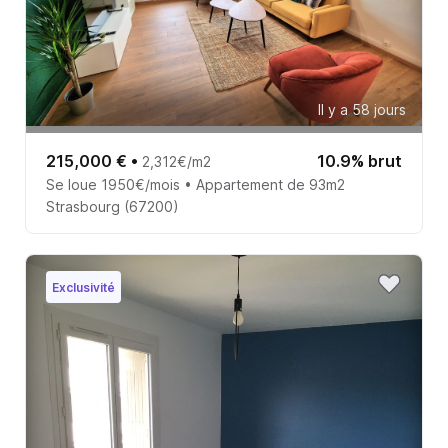
Il y a 58 jours
215,000 €
•
10.9% brut
2,312€/m2
Se loue 1950€/mois • Appartement de 93m2
Strasbourg (67200)
Exclusivité