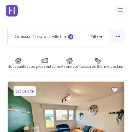
Groissiat (Toute la ville)
+
Filtrer
4
Nouveautés
Les plus rentables
A rénover
Passoires thermiques
Immeubl
Exclusivité