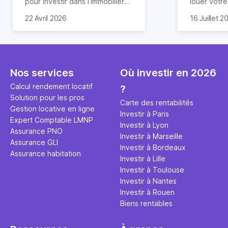
pour investir dans l’immobilier
louer votr
neuf. En effet, il existe de
principale ?
Souvent, o
22 Avril 2026
16 Juillet 2
nombreux avantages à choisir
expert en 
affirmation
ce type de bien. Nous vous
une décisi
comme "loue
expliquons tout dans cet
règle simpl
l'argent par
article.
peut vous 
faut invest
seulement 
principale 
Nos services
Où investir en 2026
éviter des
avenir". Ce
Calcul rendement locatif
?
Cette vidé
est bien p
Solution pour les pros
ce secret 
études et s
Carte des rentabilités
Gestion locative en ligne
transforme
financière
Investir à Paris
Expert Comptable LMNP
traditionne
mener à de
Investir à Lyon
Assurance PNO
question.
sans jamais
Investir à Marseille
Assurance GLI
points de 
Investir à Bordeaux
Assurance habitation
propose un
Investir à Lille
et accessib
Investir à Toulouse
Investir à Nantes
Investir à Rouen
Biens rentables