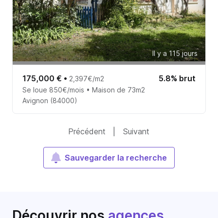
Il y a 115 jours
175,000 €
•
5.8% brut
2,397€/m2
Se loue 850€/mois • Maison de 73m2
Avignon (84000)
Précédent
|
Suivant
Sauvegarder la recherche
Découvrir nos
agences