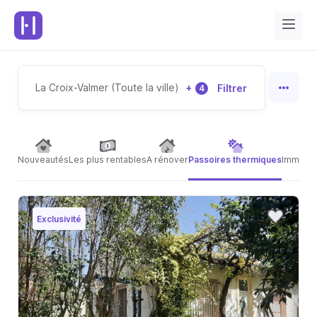
La Croix-Valmer (Toute la ville)
+
Filtrer
4
Nouveautés
Les plus rentables
A rénover
Passoires thermiques
Immeubl
Exclusivité