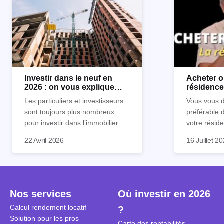
Investir dans le neuf en
Acheter o
2026 : on vous explique
résidence 
tout !
règle sim
Les particuliers et investisseurs
Vous vous d
sont toujours plus nombreux
préférable 
pour investir dans l’immobilier
votre réside
neuf. En effet, il existe de
Inutile d'êt
Souvent, o
22 Avril 2026
16 Juillet 2
nombreux avantages à choisir ce
pour prendr
affirmation
type de bien. Nous vous
éclairée. U
"louer, c'est
expliquons tout dans cet article.
la règle de
fenêtres" ou
à trancher 
sa résidenc
secondes et
sécuriser so
Nos services
Où investir en 2026
coûteuses. 
Cependant, l
Calcul rendement locatif
?
révèle ce s
plus nuancé
Solution pour les pros
transforme 
simulations
Carte des rentabilités