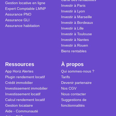
Gestion locative en ligne
traditionnel
complexes 
Investir à Paris
Expert Comptable LMNP
débats sans
Investir à Lyon
Assurance PNO
réconcilier 
Investir à Marseille
Assurance GLI
vue. Cette 
Investir à Bordeaux
Assurance habitation
approche si
Investir à Lille
tous.
Investir à Toulouse
Investir à Nantes
Investir à Rouen
Biens rentables
Ressources
À propos
App Horiz Alertes
Qui sommes-nous ?
Plugin rendement locatif
Tarifs
Crédit immobilier
Devenir partenaire
Investissement immobilier
Nos CGV
Investissement locatif
Nous contacter
Calcul rendement locatif
Suggestions de
Gestion locataire
fonctionnalités
Aide - Communauté