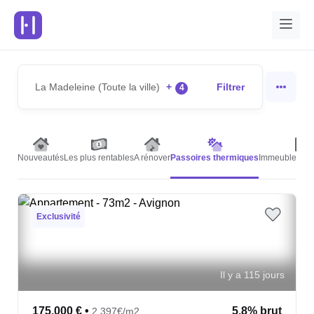
La Madeleine (Toute la ville)
+
Filtrer
4
Nouveautés
Les plus rentables
A rénover
Passoires thermiques
Immeubles de 
Exclusivité
Il y a 115 jours
175,000 €
•
5.8% brut
2,397€/m2