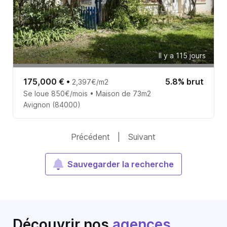
Il y a 115 jours
175,000 €
•
5.8% brut
2,397€/m2
Se loue 850€/mois • Maison de 73m2
Avignon (84000)
Précédent
|
Suivant
Sauvegarder la recherche
Découvrir nos
agences