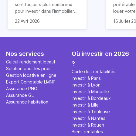
révélée
sont toujours plus nombreux
préférable
pour investir dans l’immobilier
louer votr
neuf. En effet, il existe de
principale ?
Souvent, o
22 Avril 2026
16 Juillet 2
nombreux avantages à choisir
expert en 
affirmation
ce type de bien. Nous vous
une décisi
comme "loue
expliquons tout dans cet
règle simpl
l'argent par
article.
peut vous 
faut invest
seulement 
principale 
Nos services
Où investir en 2026
éviter des
avenir". Ce
Calcul rendement locatif
?
Cette vidé
est bien p
Solution pour les pros
ce secret 
études et s
Carte des rentabilités
Gestion locative en ligne
transforme
financière
Investir à Paris
Expert Comptable LMNP
traditionne
mener à de
Investir à Lyon
Assurance PNO
question.
sans jamais
Investir à Marseille
Assurance GLI
points de 
Investir à Bordeaux
Assurance habitation
propose un
Investir à Lille
et accessib
Investir à Toulouse
Investir à Nantes
Investir à Rouen
Biens rentables