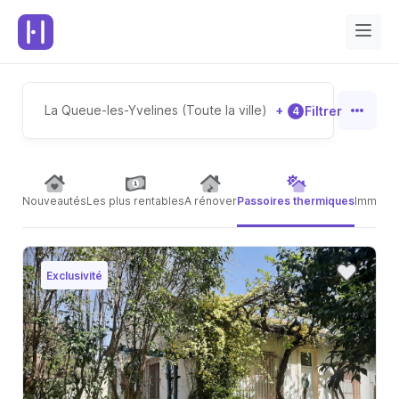
La Queue-les-Yvelines (Toute la ville)
+
Filtrer
4
Nouveautés
Les plus rentables
A rénover
Passoires thermiques
Immeubl
Exclusivité