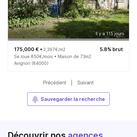
Il y a 115 jours
175,000 €
•
5.8% brut
2,397€/m2
Se loue 850€/mois • Maison de 73m2
Avignon (84000)
Précédent
|
Suivant
Sauvegarder la recherche
Découvrir nos
agences