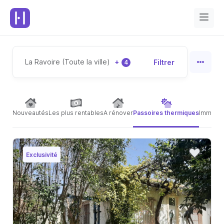
La Ravoire (Toute la ville)
+
Filtrer
4
Nouveautés
Les plus rentables
A rénover
Passoires thermiques
Immeubl
Exclusivité