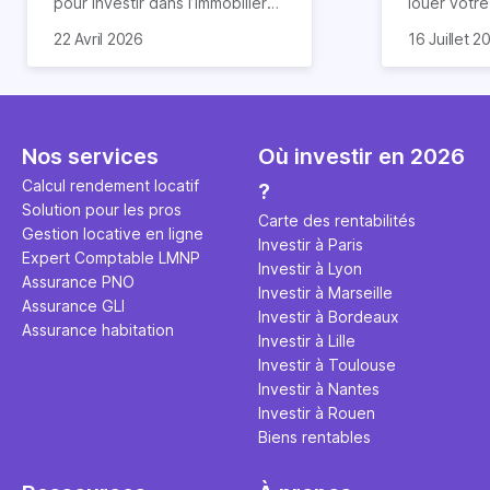
pour investir dans l’immobilier
louer votr
neuf. En effet, il existe de
principale ?
Souvent, o
22 Avril 2026
16 Juillet 2
nombreux avantages à choisir
expert en 
affirmation
ce type de bien. Nous vous
une décisi
comme "loue
expliquons tout dans cet
règle simpl
l'argent par
article.
peut vous 
faut invest
seulement 
principale 
Nos services
Où investir en 2026
éviter des
avenir". Ce
Calcul rendement locatif
?
Cette vidé
est bien p
Solution pour les pros
ce secret 
études et s
Carte des rentabilités
Gestion locative en ligne
transforme
financière
Investir à Paris
Expert Comptable LMNP
traditionne
mener à de
Investir à Lyon
Assurance PNO
question.
sans jamais
Investir à Marseille
Assurance GLI
points de 
Investir à Bordeaux
Assurance habitation
propose un
Investir à Lille
et accessib
Investir à Toulouse
Investir à Nantes
Investir à Rouen
Biens rentables