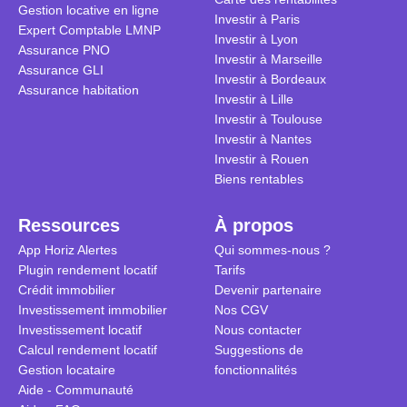
Gestion locative en ligne
traditionnel
complexes 
Investir à Paris
Expert Comptable LMNP
débats sans
Investir à Lyon
Assurance PNO
réconcilier 
Investir à Marseille
Assurance GLI
vue. Cette 
Investir à Bordeaux
Assurance habitation
approche si
Investir à Lille
tous.
Investir à Toulouse
Investir à Nantes
Investir à Rouen
Biens rentables
Ressources
À propos
App Horiz Alertes
Qui sommes-nous ?
Plugin rendement locatif
Tarifs
Crédit immobilier
Devenir partenaire
Investissement immobilier
Nos CGV
Investissement locatif
Nous contacter
Calcul rendement locatif
Suggestions de
Gestion locataire
fonctionnalités
Aide - Communauté