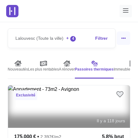
Lalouvesc (Toute la ville)
+
Filtrer
4
Nouveautés
Les plus rentables
A rénover
Passoires thermiques
Immeubles de 
Exclusivité
Il y a 118 jours
175,000 €
•
5.8% brut
2,397€/m2