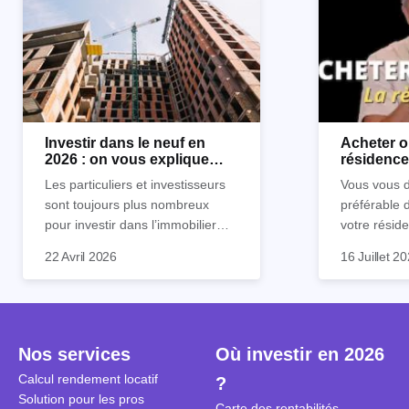
Investir dans le neuf en
Acheter o
2026 : on vous explique
résidence 
tout !
règle sim
Les particuliers et investisseurs
Vous vous d
sont toujours plus nombreux
préférable 
pour investir dans l’immobilier
votre réside
neuf. En effet, il existe de
Inutile d'êt
Souvent, o
22 Avril 2026
16 Juillet 2
nombreux avantages à choisir ce
pour prendr
affirmation
type de bien. Nous vous
éclairée. U
"louer, c'est
expliquons tout dans cet article.
la règle de
fenêtres" ou
à trancher 
sa résidenc
secondes et
sécuriser so
Nos services
Où investir en 2026
coûteuses. 
Cependant, l
Calcul rendement locatif
?
révèle ce s
plus nuancé
Solution pour les pros
transforme 
simulations
Carte des rentabilités