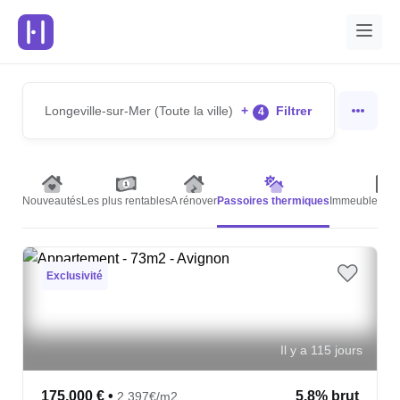
Longeville-sur-Mer (Toute la ville)
+
Filtrer
4
Nouveautés
Les plus rentables
A rénover
Passoires thermiques
Immeubles de 
Exclusivité
Il y a 115 jours
175,000 €
•
5.8% brut
2,397€/m2