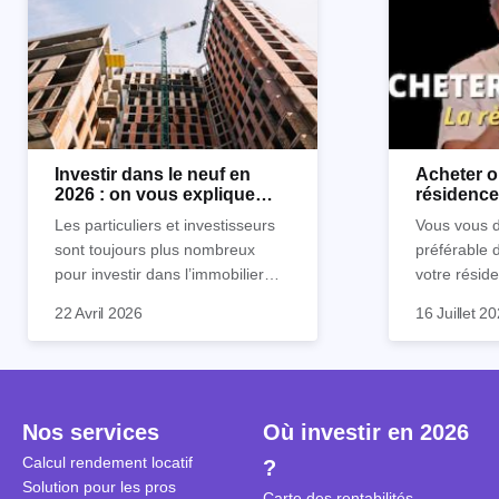
Investir dans le neuf en
Acheter o
2026 : on vous explique
résidence 
tout !
règle sim
Les particuliers et investisseurs
Vous vous d
sont toujours plus nombreux
préférable 
pour investir dans l’immobilier
votre réside
neuf. En effet, il existe de
Inutile d'êt
Souvent, o
22 Avril 2026
16 Juillet 2
nombreux avantages à choisir ce
pour prendr
affirmation
type de bien. Nous vous
éclairée. U
"louer, c'est
expliquons tout dans cet article.
la règle de
fenêtres" ou
à trancher 
sa résidenc
secondes et
sécuriser so
Nos services
Où investir en 2026
coûteuses. 
Cependant, l
Calcul rendement locatif
?
révèle ce s
plus nuancé
Solution pour les pros
transforme 
simulations
Carte des rentabilités