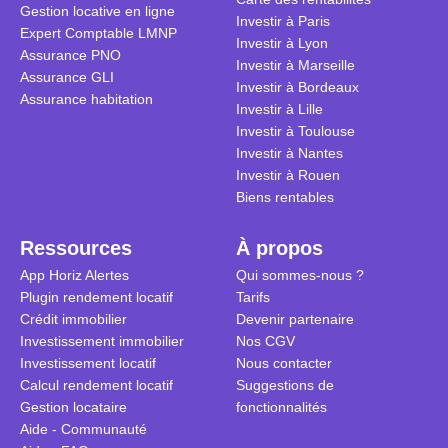
Gestion locative en ligne
traditionnel
complexes 
Investir à Paris
Expert Comptable LMNP
débats sans
Investir à Lyon
Assurance PNO
réconcilier 
Investir à Marseille
Assurance GLI
vue. Cette 
Investir à Bordeaux
Assurance habitation
approche si
Investir à Lille
tous.
Investir à Toulouse
Investir à Nantes
Investir à Rouen
Biens rentables
Ressources
À propos
App Horiz Alertes
Qui sommes-nous ?
Plugin rendement locatif
Tarifs
Crédit immobilier
Devenir partenaire
Investissement immobilier
Nos CGV
Investissement locatif
Nous contacter
Calcul rendement locatif
Suggestions de
Gestion locataire
fonctionnalités
Aide - Communauté