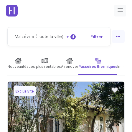
Malzéville (Toute la ville)
+
Filtrer
4
Nouveautés
Les plus rentables
A rénover
Passoires thermiques
Immeubl
Exclusivité