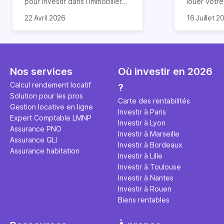
pour investir dans l’immobilier
louer votr
neuf. En effet, il existe de
principale ?
Souvent, o
22 Avril 2026
16 Juillet 2
nombreux avantages à choisir
expert en 
affirmation
ce type de bien. Nous vous
une décisi
comme "loue
expliquons tout dans cet
règle simpl
l'argent par
article.
peut vous 
faut invest
seulement 
principale 
Nos services
Où investir en 2026
éviter des
avenir". Ce
Calcul rendement locatif
?
Cette vidé
est bien p
Solution pour les pros
ce secret 
études et s
Carte des rentabilités
Gestion locative en ligne
transforme
financière
Investir à Paris
Expert Comptable LMNP
traditionne
mener à de
Investir à Lyon
Assurance PNO
question.
sans jamais
Investir à Marseille
Assurance GLI
points de 
Investir à Bordeaux
Assurance habitation
propose un
Investir à Lille
et accessib
Investir à Toulouse
Investir à Nantes
Investir à Rouen
Biens rentables