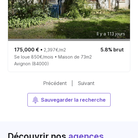
Il y a 113 jours
175,000 €
•
5.8% brut
2,397€/m2
Se loue 850€/mois • Maison de 73m2
Avignon (84000)
Précédent
|
Suivant
Sauvegarder la recherche
Découvrir nos
agences