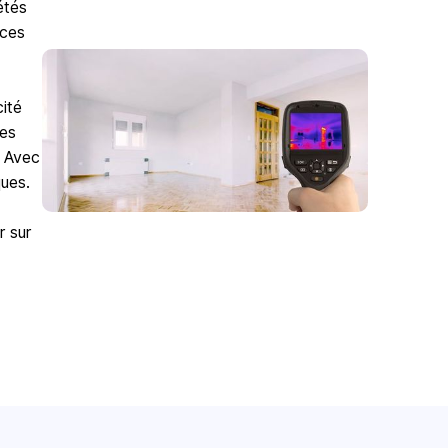
étés
 ces
ité
res
. Avec
ues.
r sur