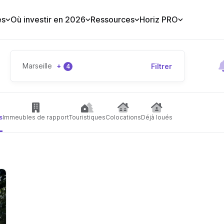
es
Où investir en 2026
Ressources
Horiz PRO
Marseille
+
Filtrer
4
s
Immeubles de rapport
Touristiques
Colocations
Déjà loués