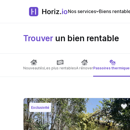
Nos services
Biens rentabl
Trouver
un bien rentable
Nouveautés
Les plus rentables
A rénover
Passoires thermique
Exclusivité