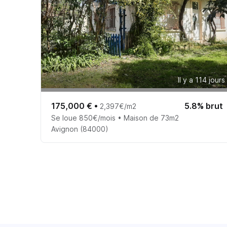
Il y a 114 jours
175,000 €
•
5.8% brut
2,397€/m2
Se loue 850€/mois • Maison de 73m2
Avignon (84000)