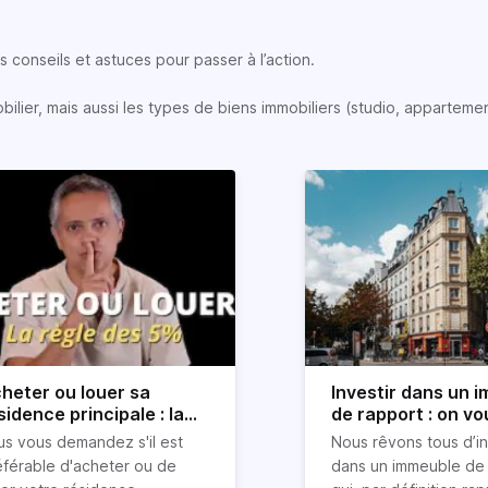
 conseils et astuces pour passer à l’action.
lier, mais aussi les types de biens immobiliers (studio, appartemen
heter ou louer sa
Investir dans un 
sidence principale : la
de rapport : on vo
gle simple des 5%
explique tout
us vous demandez s'il est
Nous rêvons tous d’in
vélée
éférable d'acheter ou de
dans un immeuble de 