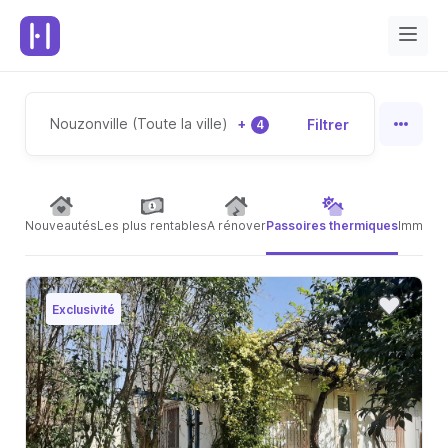
Nouzonville (Toute la ville)
+
Filtrer
4
Nouveautés
Les plus rentables
A rénover
Passoires thermiques
Immeubl
Exclusivité