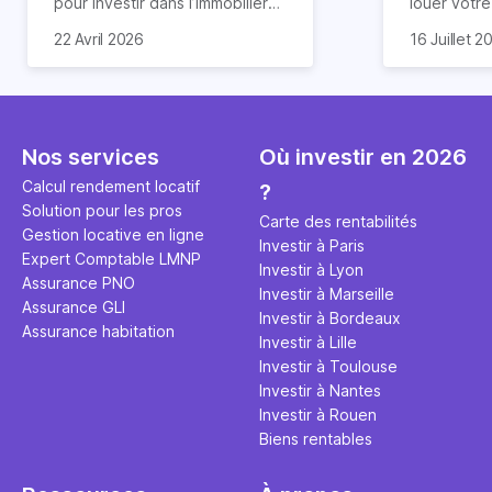
pour investir dans l’immobilier
louer votr
neuf. En effet, il existe de
principale ?
Souvent, o
22 Avril 2026
16 Juillet 2
nombreux avantages à choisir
expert en 
affirmation
ce type de bien. Nous vous
une décisi
comme "loue
expliquons tout dans cet
règle simpl
l'argent par
article.
peut vous 
faut invest
seulement 
principale 
Nos services
Où investir en 2026
éviter des
avenir". Ce
Calcul rendement locatif
?
Cette vidé
est bien p
Solution pour les pros
ce secret 
études et s
Carte des rentabilités
Gestion locative en ligne
transforme
financière
Investir à Paris
Expert Comptable LMNP
traditionne
mener à de
Investir à Lyon
Assurance PNO
question.
sans jamais
Investir à Marseille
Assurance GLI
points de 
Investir à Bordeaux
Assurance habitation
propose un
Investir à Lille
et accessib
Investir à Toulouse
Investir à Nantes
Investir à Rouen
Biens rentables