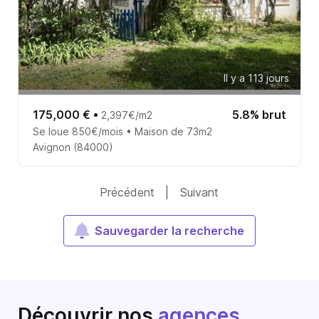
Il y a 113 jours
175,000 €
•
5.8% brut
2,397€/m2
Se loue 850€/mois • Maison de 73m2
Avignon (84000)
Précédent
|
Suivant
Sauvegarder la recherche
Découvrir nos
agences