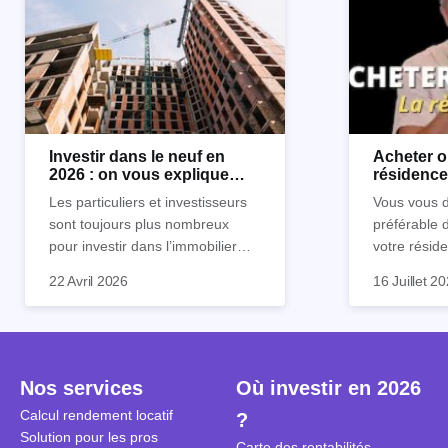
Investir dans le neuf en
Acheter o
2026 : on vous explique
résidence 
tout !
règle sim
Les particuliers et investisseurs
Vous vous d
sont toujours plus nombreux
préférable 
pour investir dans l’immobilier
votre réside
neuf. En effet, il existe de
Inutile d'êt
Souvent, o
22 Avril 2026
16 Juillet 2
nombreux avantages à choisir ce
pour prendr
affirmation
type de bien. Nous vous
éclairée. U
"louer, c'est
expliquons tout dans cet article.
la règle de
fenêtres" ou
à trancher 
sa résidenc
secondes et
sécuriser so
Nos services
Où investir en 2026
coûteuses. 
Cependant, l
Calcul rendement locatif
?
révèle ce s
plus nuancé
Solution pour les pros
transforme 
simulations
Carte des rentabilités