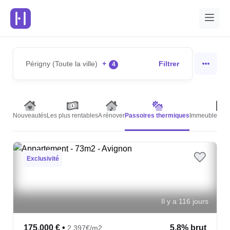
Périgny (Toute la ville)
+
Filtrer
4
Nouveautés
Les plus rentables
A rénover
Passoires thermiques
Immeubles de 
Exclusivité
Il y a 116 jours
175,000 €
•
5.8% brut
2,397€/m2