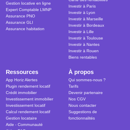
Gestion locative en ligne
traditionnel
complexes 
Investir à Paris
Expert Comptable LMNP
débats sans
Investir à Lyon
Assurance PNO
réconcilier 
Investir à Marseille
Assurance GLI
vue. Cette 
Investir à Bordeaux
Assurance habitation
approche si
Investir à Lille
tous.
Investir à Toulouse
Investir à Nantes
Investir à Rouen
Biens rentables
Ressources
À propos
App Horiz Alertes
Qui sommes-nous ?
Plugin rendement locatif
Tarifs
Crédit immobilier
Devenir partenaire
Investissement immobilier
Nos CGV
Investissement locatif
Nous contacter
Calcul rendement locatif
Suggestions de
Gestion locataire
fonctionnalités
Aide - Communauté