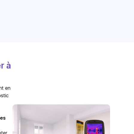
r à
nt en
stic
es
pter