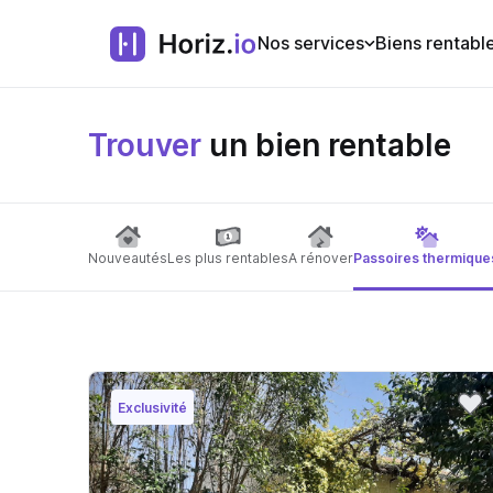
Nos services
Biens rentabl
Trouver
un bien rentable
Nouveautés
Les plus rentables
A rénover
Passoires thermique
Exclusivité