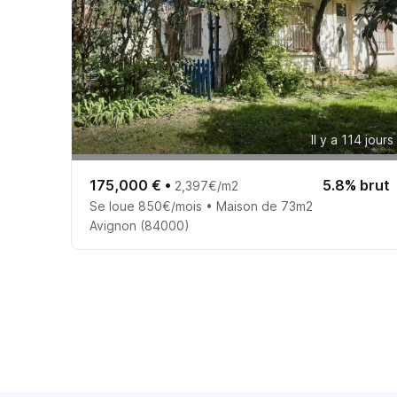
Il y a 114 jours
175,000 €
•
5.8% brut
2,397€/m2
Se loue 850€/mois • Maison de 73m2
Avignon (84000)