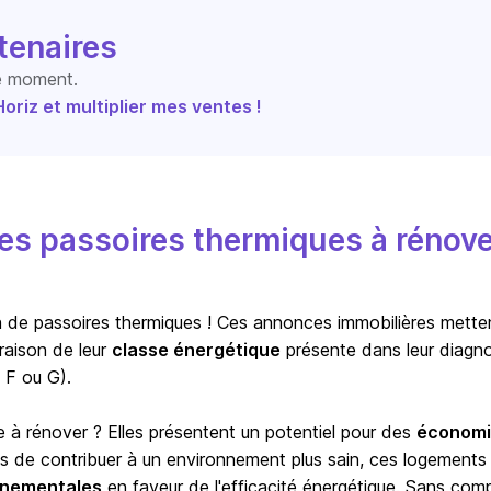
tenaires
le moment.
riz et multiplier mes ventes !
s passoires thermiques à rénove
ion de passoires thermiques ! Ces annonces immobilières mette
raison de leur
classe énergétique
présente dans leur diagno
 F ou G).
e à rénover ? Elles présentent un potentiel pour des
économi
us de contribuer à un environnement plus sain, ces logements
ernementales
en faveur de l'efficacité énergétique. Sans com