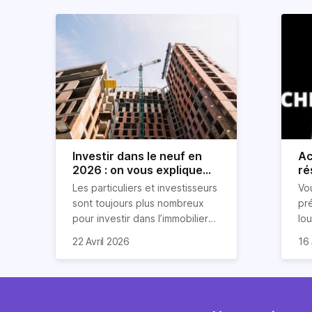
Investir dans le neuf en
Ac
2026 : on vous explique
ré
tout !
rè
Les particuliers et investisseurs
Vo
ré
sont toujours plus nombreux
pr
pour investir dans l’immobilier
lo
neuf. En effet, il existe de
pri
So
22 Avril 2026
16 
nombreux avantages à choisir
ex
af
ce type de bien. Nous vous
un
com
expliquons tout dans cet
règ
l'a
article.
pe
fau
se
pri