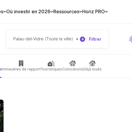
es
Où investir en 2026
Ressources
Horiz PRO
Palau-del-Vidre (Toute la ville)
+
Filtrer
4
s
Immeubles de rapport
Touristiques
Colocations
Déjà loués