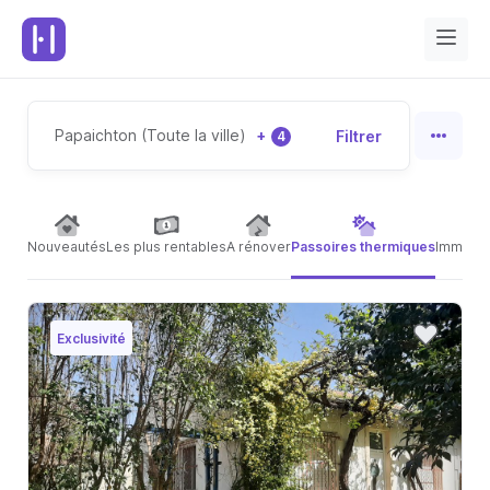
Papaichton (Toute la ville)
+
Filtrer
4
Nouveautés
Les plus rentables
A rénover
Passoires thermiques
Immeubl
Exclusivité