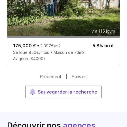
Il y a 115 jours
175,000 €
•
5.8% brut
2,397€/m2
Se loue 850€/mois • Maison de 73m2
Avignon (84000)
Précédent
|
Suivant
Sauvegarder la recherche
Découvrir nos
agences