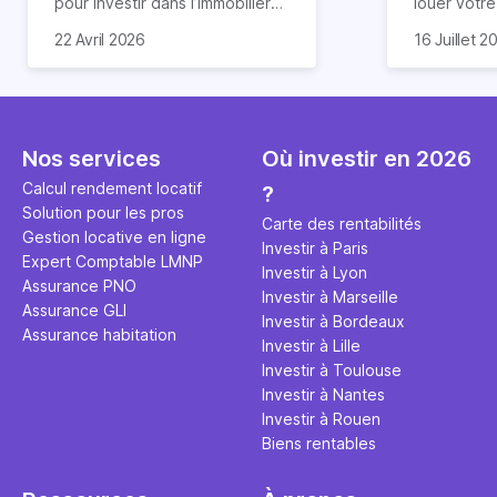
pour investir dans l’immobilier
louer votr
neuf. En effet, il existe de
principale ?
Souvent, o
22 Avril 2026
16 Juillet 2
nombreux avantages à choisir
expert en 
affirmation
ce type de bien. Nous vous
une décisi
comme "loue
expliquons tout dans cet
règle simpl
l'argent par
article.
peut vous 
faut invest
seulement 
principale 
Nos services
Où investir en 2026
éviter des
avenir". Ce
Calcul rendement locatif
?
Cette vidé
est bien p
Solution pour les pros
ce secret 
études et s
Carte des rentabilités
Gestion locative en ligne
transforme
financière
Investir à Paris
Expert Comptable LMNP
traditionne
mener à de
Investir à Lyon
Assurance PNO
question.
sans jamais
Investir à Marseille
Assurance GLI
points de 
Investir à Bordeaux
Assurance habitation
propose un
Investir à Lille
et accessib
Investir à Toulouse
Investir à Nantes
Investir à Rouen
Biens rentables