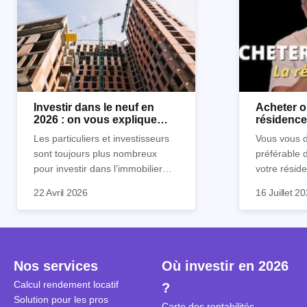
Investir dans le neuf en
Acheter o
2026 : on vous explique
résidence 
tout !
règle sim
Les particuliers et investisseurs
Vous vous d
sont toujours plus nombreux
préférable 
pour investir dans l’immobilier
votre réside
neuf. En effet, il existe de
Inutile d'êt
Souvent, o
22 Avril 2026
16 Juillet 2
nombreux avantages à choisir ce
pour prendr
affirmation
type de bien. Nous vous
éclairée. U
"louer, c'est
expliquons tout dans cet article.
la règle de
fenêtres" ou
à trancher 
sa résidenc
secondes et
sécuriser so
Nos services
Où investir en 2026
coûteuses. 
Cependant, l
Calcul rendement locatif
?
révèle ce s
plus nuancé
Solution pour les pros
transforme 
simulations
Carte des rentabilités