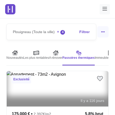
Plouigneau (Toute la ville)
+
Filtrer
4
Nouveautés
Les plus rentables
A rénover
Passoires thermiques
Immeubles de 
Exclusivité
Il y a 116 jours
175,000 €
•
5.8% brut
2,397€/m2