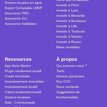
Gestion locative en ligne
traditionnel
complexes 
Investir à Paris
Expert Comptable LMNP
débats sans
Investir à Lyon
Assurance PNO
réconcilier 
Investir à Marseille
Assurance GLI
vue. Cette 
Investir à Bordeaux
Assurance habitation
approche si
Investir à Lille
tous.
Investir à Toulouse
Investir à Nantes
Investir à Rouen
Biens rentables
Ressources
À propos
App Horiz Alertes
Qui sommes-nous ?
Plugin rendement locatif
Tarifs
Crédit immobilier
Devenir partenaire
Investissement immobilier
Nos CGV
Investissement locatif
Nous contacter
Calcul rendement locatif
Suggestions de
Gestion locataire
fonctionnalités
Aide - Communauté