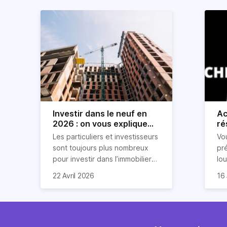
Investir dans le neuf en
Ac
2026 : on vous explique
ré
tout !
rè
Les particuliers et investisseurs
Vo
ré
sont toujours plus nombreux
pr
pour investir dans l’immobilier
lo
neuf. En effet, il existe de
pri
So
22 Avril 2026
16 
nombreux avantages à choisir
ex
af
ce type de bien. Nous vous
un
com
expliquons tout dans cet
règ
l'a
article.
pe
fau
se
pri