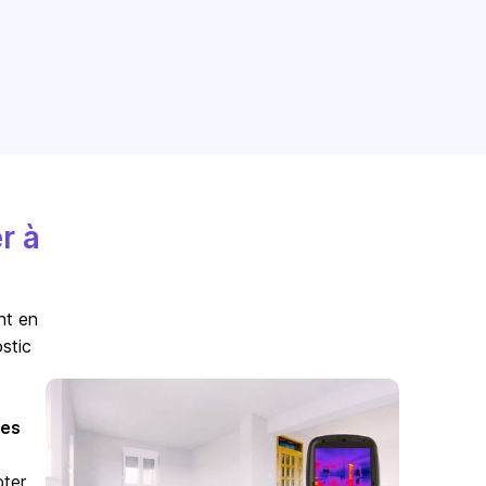
r à
nt en
stic
es
pter