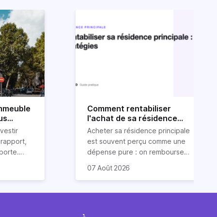
immeuble
Comment rentabiliser
us
l'achat de sa résidence
principale : 6 stratégies
vestir
Acheter sa résidence principale
rapport,
est souvent perçu comme une
pporte.
dépense pure : on rembourse
sseurs
un crédit, on paie une taxe
Plusieurs de ces stratégies
07 Août 2026
ien
foncière, on entretient.
bénéficient même d'un cadre
e un
Pourtant, avec un peu de
fiscal particulièrement
 condition
méthode, une résidence
favorable, parce que le
r bien
principale peut générer des
législateur a voulu encourager
immeuble de
revenus et alléger
la mise à disposition de