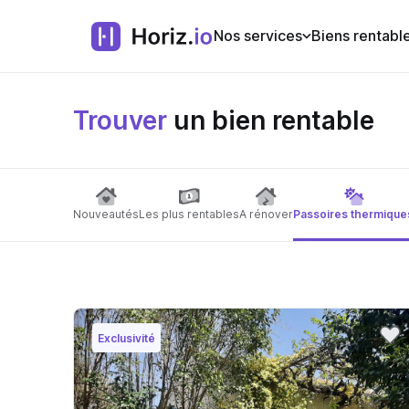
Nos services
Biens rentabl
Trouver
un bien rentable
Nouveautés
Les plus rentables
A rénover
Passoires thermique
Exclusivité