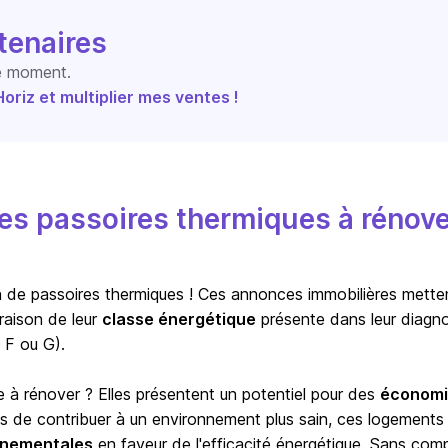
tenaires
le moment.
riz et multiplier mes ventes !
s passoires thermiques à rénove
ion de passoires thermiques ! Ces annonces immobilières mette
raison de leur
classe énergétique
présente dans leur diagno
 F ou G).
e à rénover ? Elles présentent un potentiel pour des
économi
us de contribuer à un environnement plus sain, ces logements
ernementales
en faveur de l'efficacité énergétique. Sans com