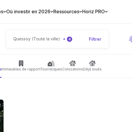
es
Où investir en 2026
Ressources
Horiz PRO
Quessoy (Toute la ville)
+
Filtrer
4
s
Immeubles de rapport
Touristiques
Colocations
Déjà loués