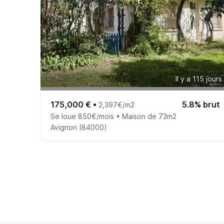
Il y a 115 jours
175,000 €
•
5.8% brut
2,397€/m2
Se loue 850€/mois • Maison de 73m2
Avignon (84000)