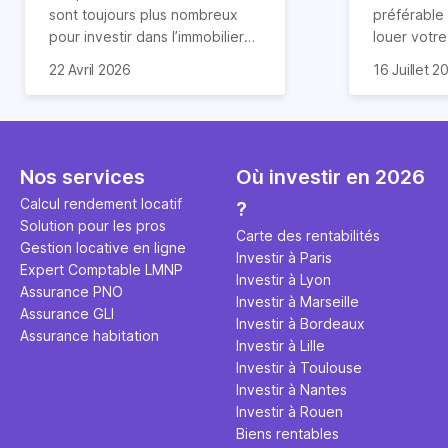
révélée
sont toujours plus nombreux
préférable
pour investir dans l’immobilier
louer votr
neuf. En effet, il existe de
principale ?
Souvent, o
22 Avril 2026
16 Juillet 2
nombreux avantages à choisir
expert en 
affirmation
ce type de bien. Nous vous
une décisi
comme "loue
expliquons tout dans cet
règle simpl
l'argent par
article.
peut vous 
faut invest
seulement 
principale 
Nos services
Où investir en 2026
éviter des
avenir". Ce
Calcul rendement locatif
?
Cette vidé
est bien p
Solution pour les pros
ce secret 
études et s
Carte des rentabilités
Gestion locative en ligne
transforme
financière
Investir à Paris
Expert Comptable LMNP
traditionne
mener à de
Investir à Lyon
Assurance PNO
question.
sans jamais
Investir à Marseille
Assurance GLI
points de 
Investir à Bordeaux
Assurance habitation
propose un
Investir à Lille
et accessib
Investir à Toulouse
Investir à Nantes
Investir à Rouen
Biens rentables