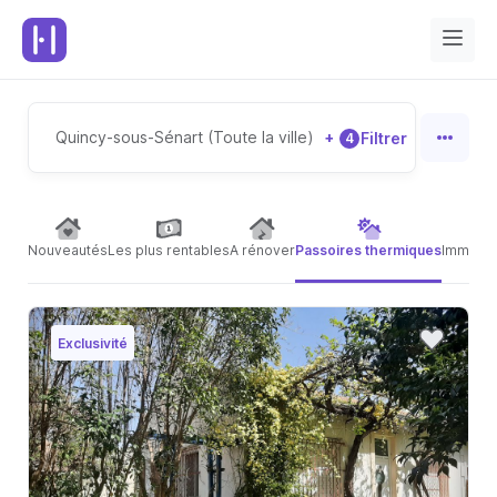
Quincy-sous-Sénart (Toute la ville)
+
Filtrer
4
Nouveautés
Les plus rentables
A rénover
Passoires thermiques
Immeubl
Exclusivité