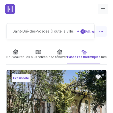
Saint-Dié-des-Vosges (Toute la ville)
+
Filtrer
4
Nouveautés
Les plus rentables
A rénover
Passoires thermiques
Immeubl
Exclusivité