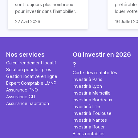
révélée
sont toujours plus nombreux
préférable
pour investir dans l’immobilier
louer votr
neuf. En effet, il existe de
principale ?
Souvent, o
22 Avril 2026
16 Juillet 2
nombreux avantages à choisir
expert en 
affirmation
ce type de bien. Nous vous
une décisi
comme "loue
expliquons tout dans cet
règle simpl
l'argent par
article.
peut vous 
faut invest
seulement 
principale 
Nos services
Où investir en 2026
éviter des
avenir". Ce
Calcul rendement locatif
?
Cette vidé
est bien p
Solution pour les pros
ce secret 
études et s
Carte des rentabilités
Gestion locative en ligne
transforme
financière
Investir à Paris
Expert Comptable LMNP
traditionne
mener à de
Investir à Lyon
Assurance PNO
question.
sans jamais
Investir à Marseille
Assurance GLI
points de 
Investir à Bordeaux
Assurance habitation
propose un
Investir à Lille
et accessib
Investir à Toulouse
Investir à Nantes
Investir à Rouen
Biens rentables