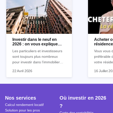
Investir dans le neuf en
Acheter o
2026 : on vous explique
résidence 
tout !
règle sim
Les particuliers et investisseurs
Vous vous d
sont toujours plus nombreux
préférable 
pour investir dans l’immobilier
votre réside
neuf. En effet, il existe de
Inutile d'êt
Souvent, o
22 Avril 2026
16 Juillet 2
nombreux avantages à choisir ce
pour prendr
affirmation
type de bien. Nous vous
éclairée. U
"louer, c'est
expliquons tout dans cet article.
la règle de
fenêtres" ou
à trancher 
sa résidenc
secondes et
sécuriser so
Nos services
Où investir en 2026
coûteuses. 
Cependant, l
Calcul rendement locatif
?
révèle ce s
plus nuancé
Solution pour les pros
transforme 
simulations
Carte des rentabilités