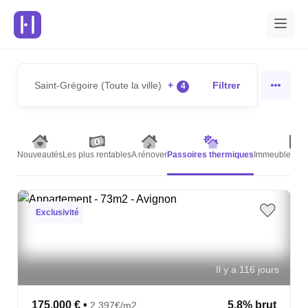
Saint-Grégoire (Toute la ville)
+
Filtrer
4
Nouveautés
Les plus rentables
A rénover
Passoires thermiques
Immeubles de 
Exclusivité
Il y a 116 jours
175,000 €
•
5.8% brut
2,397€/m2