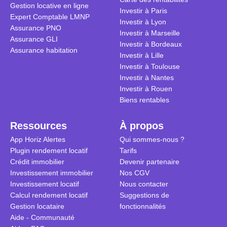
Gestion locative en ligne
traditionnel
complexes 
Investir à Paris
Expert Comptable LMNP
débats sans
Investir à Lyon
Assurance PNO
réconcilier 
Investir à Marseille
Assurance GLI
vue. Cette 
Investir à Bordeaux
Assurance habitation
approche si
Investir à Lille
tous.
Investir à Toulouse
Investir à Nantes
Investir à Rouen
Biens rentables
Ressources
À propos
App Horiz Alertes
Qui sommes-nous ?
Plugin rendement locatif
Tarifs
Crédit immobilier
Devenir partenaire
Investissement immobilier
Nos CGV
Investissement locatif
Nous contacter
Calcul rendement locatif
Suggestions de
Gestion locataire
fonctionnalités
Aide - Communauté