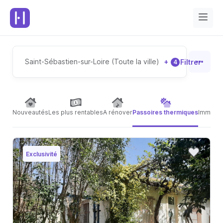
Saint-Sébastien-sur-Loire (Toute la ville)
+
Filtrer
4
Nouveautés
Les plus rentables
A rénover
Passoires thermiques
Immeubl
Exclusivité