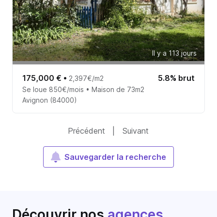
Il y a 113 jours
175,000 €
•
5.8% brut
2,397€/m2
Se loue 850€/mois • Maison de 73m2
Avignon (84000)
Précédent
|
Suivant
Sauvegarder la recherche
Découvrir nos
agences