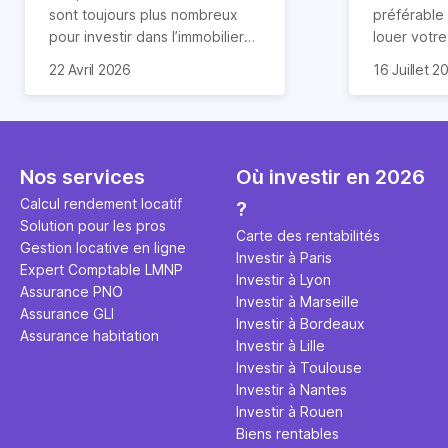
révélée
sont toujours plus nombreux
préférable
pour investir dans l’immobilier
louer votr
neuf. En effet, il existe de
principale ?
Souvent, o
22 Avril 2026
16 Juillet 2
nombreux avantages à choisir
expert en 
affirmation
ce type de bien. Nous vous
une décisi
comme "loue
expliquons tout dans cet
règle simpl
l'argent par
article.
peut vous 
faut invest
seulement 
principale 
Nos services
Où investir en 2026
éviter des
avenir". Ce
Calcul rendement locatif
?
Cette vidé
est bien p
Solution pour les pros
ce secret 
études et s
Carte des rentabilités
Gestion locative en ligne
transforme
financière
Investir à Paris
Expert Comptable LMNP
traditionne
mener à de
Investir à Lyon
Assurance PNO
question.
sans jamais
Investir à Marseille
Assurance GLI
points de 
Investir à Bordeaux
Assurance habitation
propose un
Investir à Lille
et accessib
Investir à Toulouse
Investir à Nantes
Investir à Rouen
Biens rentables