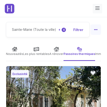
Sainte-Marie (Toute la ville)
+
Filtrer
4
Nouveautés
Les plus rentables
A rénover
Passoires thermiques
Immeubl
Exclusivité