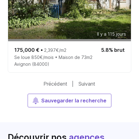
Il y a 115 jours
175,000 €
•
5.8% brut
2,397€/m2
Se loue 850€/mois • Maison de 73m2
Avignon (84000)
Précédent
|
Suivant
Sauvegarder la recherche
Découvrir nos
agences