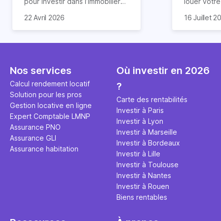
pour investir dans l’immobilier
louer votr
neuf. En effet, il existe de
principale ?
Souvent, o
22 Avril 2026
16 Juillet 2
nombreux avantages à choisir
expert en 
affirmation
ce type de bien. Nous vous
une décisi
comme "loue
expliquons tout dans cet
règle simpl
l'argent par
article.
peut vous 
faut invest
seulement 
principale 
Nos services
Où investir en 2026
éviter des
avenir". Ce
Calcul rendement locatif
?
Cette vidé
est bien p
Solution pour les pros
ce secret 
études et s
Carte des rentabilités
Gestion locative en ligne
transforme
financière
Investir à Paris
Expert Comptable LMNP
traditionne
mener à de
Investir à Lyon
Assurance PNO
question.
sans jamais
Investir à Marseille
Assurance GLI
points de 
Investir à Bordeaux
Assurance habitation
propose un
Investir à Lille
et accessib
Investir à Toulouse
Investir à Nantes
Investir à Rouen
Biens rentables