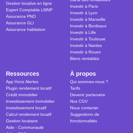
Gestion locative en ligne
traditionnel
complexes 
Investir à Paris
Expert Comptable LMNP
débats sans
Investir à Lyon
Assurance PNO
réconcilier 
Investir à Marseille
Assurance GLI
vue. Cette 
Investir à Bordeaux
Assurance habitation
approche si
Investir à Lille
tous.
Investir à Toulouse
Investir à Nantes
Investir à Rouen
Biens rentables
Ressources
À propos
App Horiz Alertes
Qui sommes-nous ?
Plugin rendement locatif
Tarifs
Crédit immobilier
Devenir partenaire
Investissement immobilier
Nos CGV
Investissement locatif
Nous contacter
Calcul rendement locatif
Suggestions de
Gestion locataire
fonctionnalités
Aide - Communauté