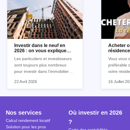
Investir dans le neuf en
Acheter o
2026 : on vous explique
résidence 
tout !
règle sim
Les particuliers et investisseurs
Vous vous d
sont toujours plus nombreux
préférable 
pour investir dans l’immobilier
votre réside
neuf. En effet, il existe de
Inutile d'êt
Souvent, o
22 Avril 2026
16 Juillet 2
nombreux avantages à choisir ce
pour prendr
affirmation
type de bien. Nous vous
éclairée. U
"louer, c'est
expliquons tout dans cet article.
la règle de
fenêtres" ou
à trancher 
sa résidenc
secondes et
sécuriser so
Nos services
Où investir en 2026
coûteuses. 
Cependant, l
Calcul rendement locatif
?
révèle ce s
plus nuancé
Solution pour les pros
transforme 
simulations
Carte des rentabilités