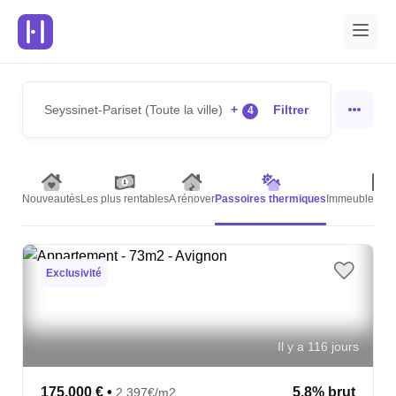
Seyssinet-Pariset (Toute la ville)
+
Filtrer
4
Nouveautés
Les plus rentables
A rénover
Passoires thermiques
Immeubles de 
Exclusivité
Il y a 116 jours
175,000 €
•
5.8% brut
2,397€/m2