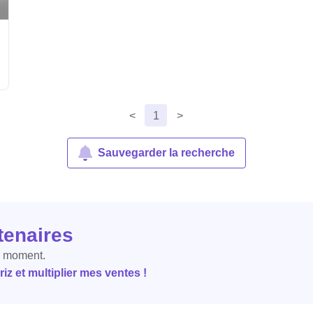
<
1
>
Sauvegarder la recherche
tenaires
e moment.
z et multiplier mes ventes !