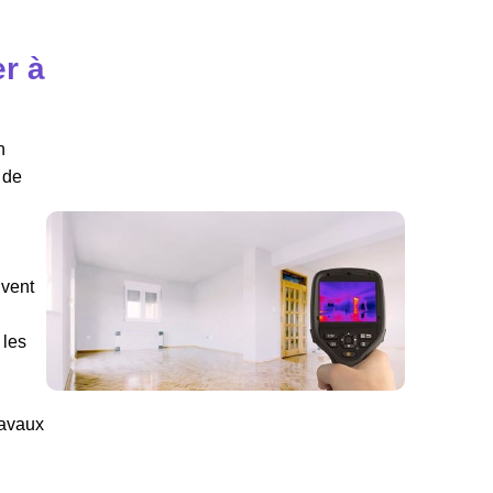
r à
n
 de
uvent
 les
ravaux