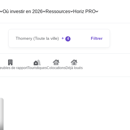
Où investir en 2026
Ressources
Horiz PRO
Thomery (Toute la ville)
+
Filtrer
4
ubles de rapport
Touristiques
Colocations
Déjà loués