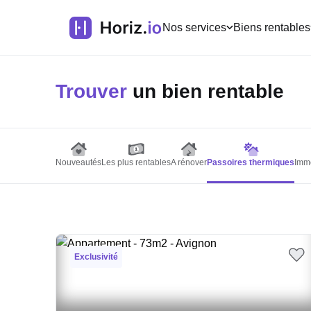
Nos services
Biens rentables
Trouver
un bien rentable
Nouveautés
Les plus rentables
A rénover
Passoires thermiques
Imme
Exclusivité