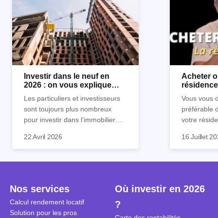
Investir dans le neuf en
Acheter o
2026 : on vous explique
résidence 
tout !
règle sim
Les particuliers et investisseurs
Vous vous d
sont toujours plus nombreux
préférable 
pour investir dans l’immobilier
votre réside
neuf. En effet, il existe de
Inutile d'êt
Souvent, o
22 Avril 2026
16 Juillet 2
nombreux avantages à choisir ce
pour prendr
affirmation
type de bien. Nous vous
éclairée. U
"louer, c'est
expliquons tout dans cet article.
la règle de
fenêtres" ou
à trancher 
sa résidenc
secondes et
sécuriser so
Nos services
Où investir en 2026
coûteuses. 
Cependant, l
Calcul rendement locatif
?
révèle ce s
plus nuancé
Solution pour les pros
transforme 
simulations
Carte des rentabilités