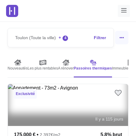
Toulon (Toute la ville)
+
Filtrer
4
Nouveautés
Les plus rentables
A rénover
Passoires thermiques
Immeubles de 
Exclusivité
Il y a 115 jours
175,000 €
•
5.8% brut
2,397€/m2