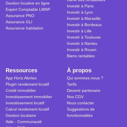
Gestion locative en ligne
traditionnel
complexes 
Investir à Paris
Expert Comptable LMNP
débats sans
Investir à Lyon
Assurance PNO
réconcilier 
Investir à Marseille
Assurance GLI
vue. Cette 
Investir à Bordeaux
Assurance habitation
approche si
Investir à Lille
tous.
Investir à Toulouse
Investir à Nantes
Investir à Rouen
Biens rentables
Ressources
À propos
App Horiz Alertes
Qui sommes-nous ?
Plugin rendement locatif
Tarifs
Crédit immobilier
Devenir partenaire
Investissement immobilier
Nos CGV
Investissement locatif
Nous contacter
Calcul rendement locatif
Suggestions de
Gestion locataire
fonctionnalités
Aide - Communauté