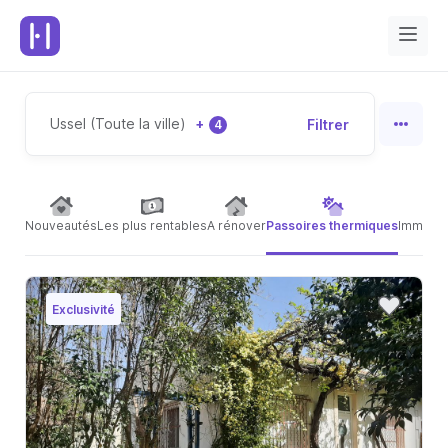
Ussel (Toute la ville)
+
Filtrer
4
Nouveautés
Les plus rentables
A rénover
Passoires thermiques
Immeubl
Exclusivité