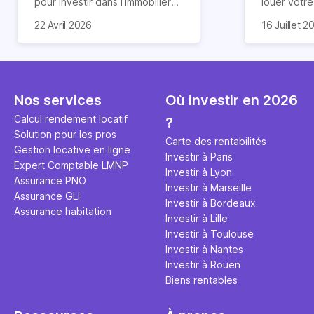
pour investir dans l’immobilier
louer votr
neuf. En effet, il existe de
principale ?
Souvent, o
22 Avril 2026
16 Juillet 2
nombreux avantages à choisir
expert en 
affirmation
ce type de bien. Nous vous
une décisi
comme "loue
expliquons tout dans cet
règle simpl
l'argent par
article.
peut vous 
faut invest
seulement 
principale 
Nos services
Où investir en 2026
éviter des
avenir". Ce
Calcul rendement locatif
?
Cette vidé
est bien p
Solution pour les pros
ce secret 
études et s
Carte des rentabilités
Gestion locative en ligne
transforme
financière
Investir à Paris
Expert Comptable LMNP
traditionne
mener à de
Investir à Lyon
Assurance PNO
question.
sans jamais
Investir à Marseille
Assurance GLI
points de 
Investir à Bordeaux
Assurance habitation
propose un
Investir à Lille
et accessib
Investir à Toulouse
Investir à Nantes
Investir à Rouen
Biens rentables