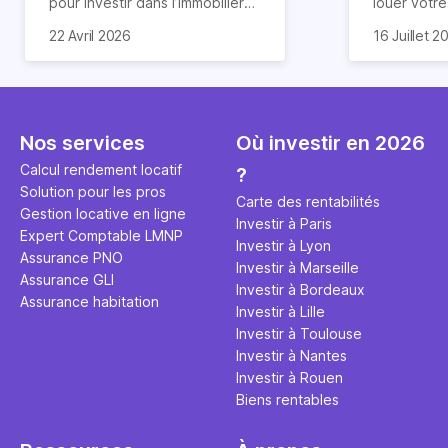
pour investir dans l’immobilier
louer votr
neuf. En effet, il existe de
principale ?
Souvent, o
22 Avril 2026
16 Juillet 2
nombreux avantages à choisir
expert en 
affirmation
ce type de bien. Nous vous
une décisi
comme "loue
expliquons tout dans cet
règle simpl
l'argent par
article.
peut vous 
faut invest
seulement 
principale 
Nos services
Où investir en 2026
éviter des
avenir". Ce
Calcul rendement locatif
?
Cette vidé
est bien p
Solution pour les pros
ce secret 
études et s
Carte des rentabilités
Gestion locative en ligne
transforme
financière
Investir à Paris
Expert Comptable LMNP
traditionne
mener à de
Investir à Lyon
Assurance PNO
question.
sans jamais
Investir à Marseille
Assurance GLI
points de 
Investir à Bordeaux
Assurance habitation
propose un
Investir à Lille
et accessib
Investir à Toulouse
Investir à Nantes
Investir à Rouen
Biens rentables