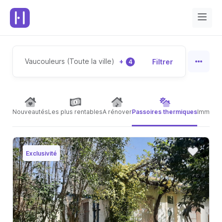
Vaucouleurs (Toute la ville)
+
Filtrer
4
Nouveautés
Les plus rentables
A rénover
Passoires thermiques
Immeubl
Exclusivité