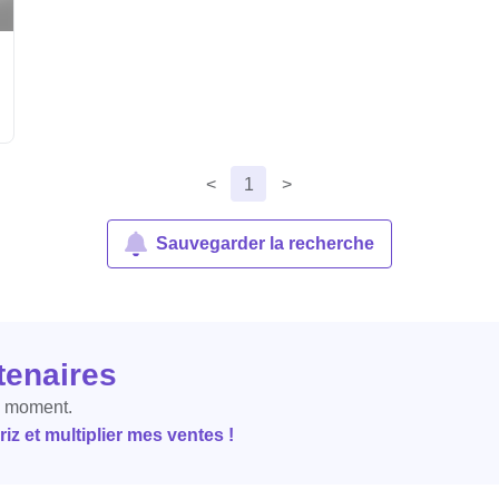
<
1
>
Sauvegarder la recherche
tenaires
e moment.
z et multiplier mes ventes !