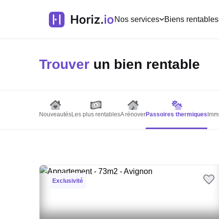
Nos services
Biens rentables
Trouver
un bien rentable
Nouveautés
Les plus rentables
A rénover
Passoires thermiques
Imme
Exclusivité