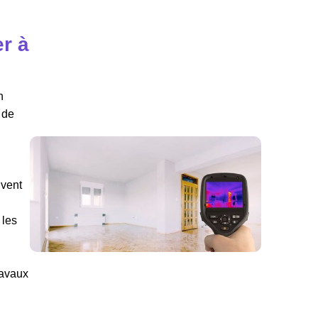
r à
n
 de
uvent
 les
ravaux