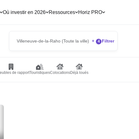
Où investir en 2026
Ressources
Horiz PRO
Villeneuve-de-la-Raho (Toute la ville)
+
Filtrer
4
ubles de rapport
Touristiques
Colocations
Déjà loués