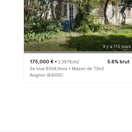
Il y a 115 jours
175,000 €
•
5.8% brut
2,397€/m2
Se loue 850€/mois • Maison de 73m2
Avignon (84000)