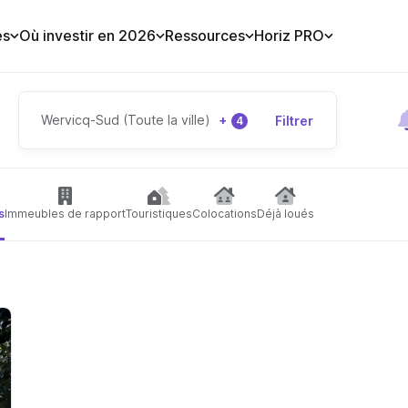
es
Où investir en 2026
Ressources
Horiz PRO
Wervicq-Sud (Toute la ville)
+
Filtrer
4
s
Immeubles de rapport
Touristiques
Colocations
Déjà loués