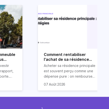
immeuble
Comment rentabiliser
us
l'achat de sa résidence
principale : 6 stratégies
vestir
Acheter sa résidence principale
rapport,
est souvent perçu comme une
pporte.
dépense pure : on rembourse
sseurs
un crédit, on paie une taxe
Plusieurs de ces stratégies
07 Août 2026
ien
foncière, on entretient.
bénéficient même d'un cadre
e un
Pourtant, avec un peu de
fiscal particulièrement
 condition
méthode, une résidence
favorable, parce que le
r bien
principale peut générer des
législateur a voulu encourager
immeuble de
revenus et alléger
la mise à disposition de