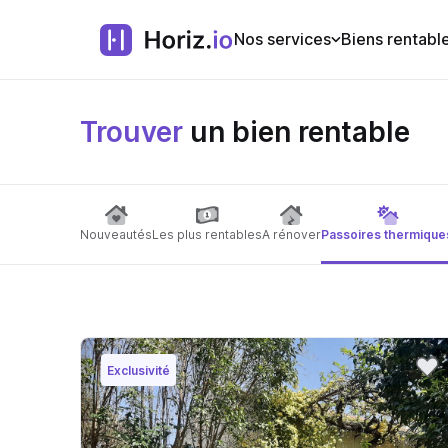
Nos services
Biens rentabl
Trouver
un bien rentable
Nouveautés
Les plus rentables
A rénover
Passoires thermique
Exclusivité