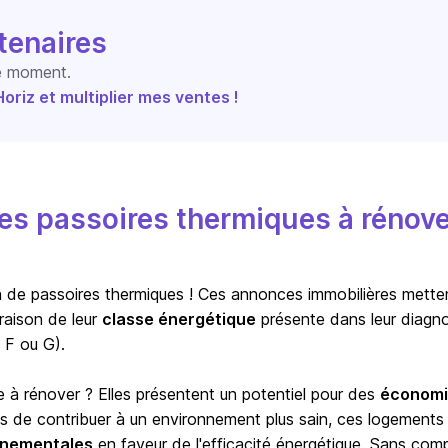
tenaires
le moment.
riz et multiplier mes ventes !
s passoires thermiques à rénove
ion de passoires thermiques ! Ces annonces immobilières mette
raison de leur
classe énergétique
présente dans leur diagno
 F ou G).
e à rénover ? Elles présentent un potentiel pour des
économi
us de contribuer à un environnement plus sain, ces logements
ernementales
en faveur de l'efficacité énergétique. Sans com