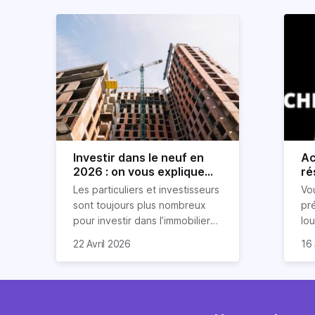
Investir dans le neuf en
Ac
2026 : on vous explique
ré
tout !
rè
Les particuliers et investisseurs
Vo
ré
sont toujours plus nombreux
pr
pour investir dans l’immobilier
lo
neuf. En effet, il existe de
pri
So
22 Avril 2026
16 
nombreux avantages à choisir
ex
af
ce type de bien. Nous vous
un
com
expliquons tout dans cet
règ
l'a
article.
pe
fau
se
pri