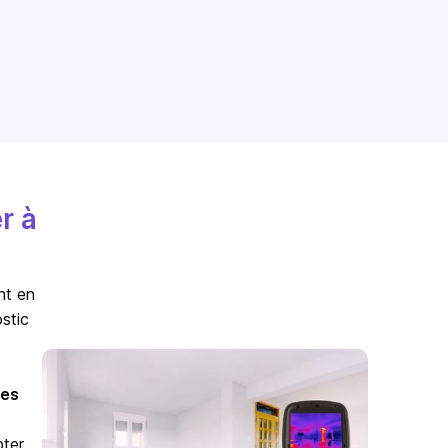
r à
nt en
stic
es
pter