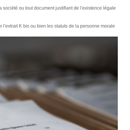
société ou tout document justifiant de l'existence légale
ur l'extrait K bis ou bien les statuts de la personne morale