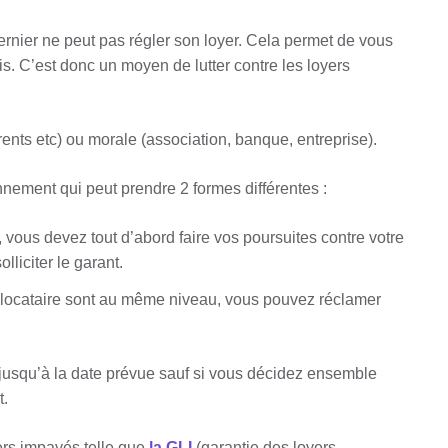
ernier ne peut pas régler son loyer. Cela permet de vous
. C’est donc un moyen de lutter contre les loyers
ents etc) ou morale (association, banque, entreprise).
nnement qui peut prendre 2 formes différentes :
 vous devez tout d’abord faire vos poursuites contre votre
lliciter le garant.
le locataire sont au même niveau, vous pouvez réclamer
 jusqu’à la date prévue sauf si vous décidez ensemble
t.
yers impayés telle que
la GLI
(garantie des loyers