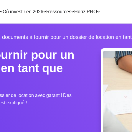
Où investir en 2026
Ressources
Horiz PRO
 documents à fournir pour un dossier de location en tant
urnir pour un
 en tant que
sier de location avec garant ! Des
est expliqué !