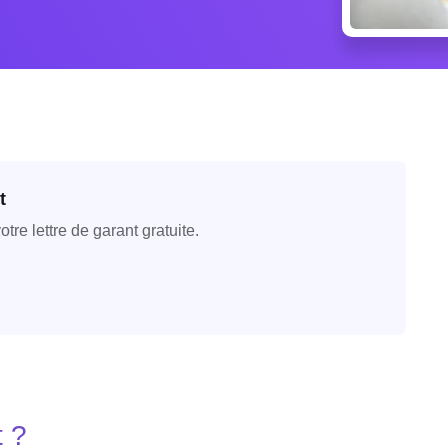
t
re lettre de garant gratuite.
t ?