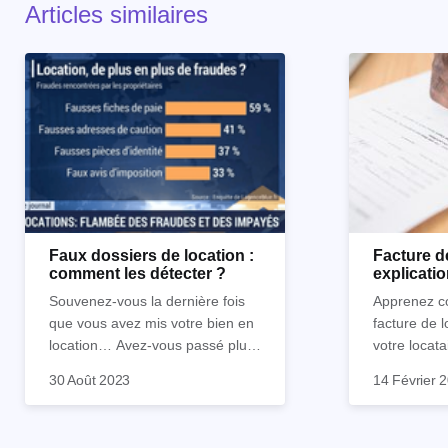
Articles similaires
Faux dossiers de location :
Facture de
comment les détecter ?
explicati
gratuit
Souvenez-vous la dernière fois
Apprenez c
que vous avez mis votre bien en
facture de l
location… Avez-vous passé plus
votre locata
de 20 minutes pour vérifier en
Comme la majorité des
Découvrez t
30 Août 2023
14 Février 
détails le ou les dossier(s) de
propriétaires bailleurs, vous
autour de c
location ?
n’avez sûrement pas pris
être surpris
suffisamment de temps pour
modèle gratu