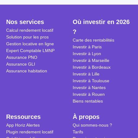
cette vérification minutieuse. Et
pourtant vous auriez peut-être dû
le faire. Savez-vous que plus
Nos services
Où investir en 2026
d’un dossier de location sur 2 est
faux ? Pour être exacte c’est :
Calcul rendement locatif
?
"67 % des locataires falsifient
Solution pour les pros
Carte des rentabilités
leur dossier de location pour se
Gestion locative en ligne
Investir à Paris
loger."
(Source : BFM)
. Mais
Expert Comptable LMNP
Investir à Lyon
alors pourquoi sont-ils si
Assurance PNO
Investir à Marseille
nombreux à embellir leur dossier
Assurance GLI
Investir à Bordeaux
de location ? Et comment vérifier
Assurance habitation
Investir à Lille
un dossier locataire ?
Investir à Toulouse
Investir à Nantes
Investir à Rouen
Biens rentables
Ressources
À propos
App Horiz Alertes
Qui sommes-nous ?
Plugin rendement locatif
Tarifs