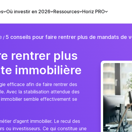
es
Où investir en 2026
Ressources
Horiz PRO
e
5 conseils pour faire rentrer plus de mandats de 
re rentrer plus
te immobilière
ie efficace afin de faire rentrer des
e. Avec la stabilisation attendue des
é immobilier semble effectivement se
métier d’agent immobilier. Le recul des
rs ou investisseurs. Ce qui constitue une