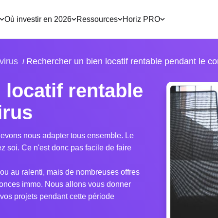
Où investir en 2026
Ressources
Horiz PRO
virus
Rechercher un bien locatif rentable pendant le co
locatif rentable
irus
s devons nous adapter tous ensemble. Le
 soi. Ce n'est donc pas facile de faire
ou au ralenti, mais de nombreuses offres
nnonces immo. Nous allons vous donner
vos projets pendant cette période