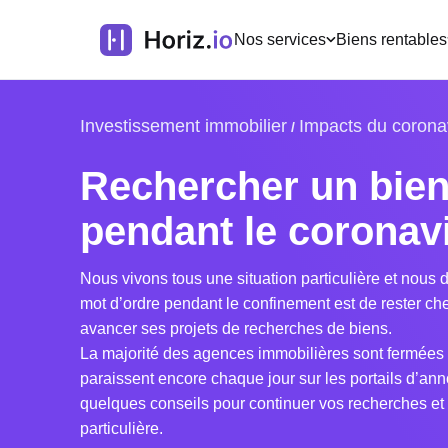
Nos services
Biens rentables
Investissement immobilier
Impacts du corona
Rechercher un bien 
pendant le coronav
Nous vivons tous une situation particulière et nou
mot d’ordre pendant le confinement est de rester chez
avancer ses projets de recherches de biens.
La majorité des agences immobilières sont fermées 
paraissent encore chaque jour sur les portails d’a
quelques conseils pour continuer vos recherches et 
particulière.