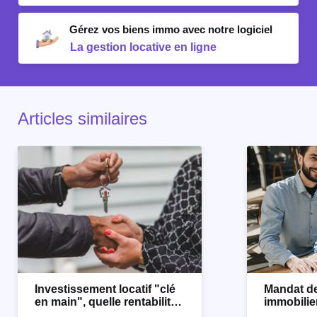
Gérez vos biens immo avec notre logiciel
La gestion locative en ligne
Articles similaires
Investissement locatif "clé
Mandat d
en main", quelle rentabilité
immobilier
locative ?
savoir av