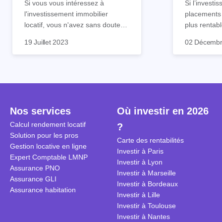
Si vous vous intéressez à
Si l’investi
l'investissement immobilier
placements 
locatif, vous n'avez sans doute
plus rentabl
pas échappé à l'apparition d'un
toutefois un
Heureusemen
19 Juillet 2023
02 Décembr
nombre grandissant de sociétés
temps. Pour
passer par 
qui vous proposent de s'occuper
biens immobi
professionn
de tout pour vous : recherche du
futurs propr
temps. Et n
bien locatif, accompagnement à
souvent con
mandat de 
l'achat et à la négociation, crédit
jours, plusi
immobilier. 
immobilier, rénovation et
plusieurs mo
? Quelles so
Nos services
Où investir en 2026
décoration jusqu'à la mise en
rare.
légales ? C
location et la gestion locative.
contrat de 
Calcul rendement locatif
?
Dans certains cas, vous ne
résilier ? 
Solution pour les pros
Carte des rentabilités
pouvez faire appel à ces sociétés
dans cet art
Gestion locative en ligne
Investir à Paris
que pour une partie de ces
Expert Comptable LMNP
Investir à Lyon
tâches, comme la recherche du
Assurance PNO
Investir à Marseille
bien dans le cas d'un chasseur
Assurance GLI
Investir à Bordeaux
immobilier par exemple.
Assurance habitation
Investir à Lille
Investir à Toulouse
Investir à Nantes