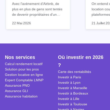
mauvaise idée
Avec l'avènement d’Airbnb, de
On entend d
plus en plus de gens sont tentés
location co
de devenir propriétaires d’un
plateformes
appartement pour le louer par la
devenue mi
22 Mai 2026
21 Juillet 2
suite. On compte environ 25 000
impossible.
Je vais don
à 30 000 logements à Paris qui
nous aimons
article les 
sont des meublés touristiques à
idées reçues
entendu) po
plein temps. Louer en airbnb,
plus de 120
est-ce rentable ? Quels sont les
encore ne p
frais à prévoir ? Les différentes
d’autres ré
Nos services
Où investir en 2026
conditions à remplir ?
Investisseu
maximiser 
Calcul rendement locatif
?
Airbnb tout
Solution pour les pros
Carte des rentabilités
règles du je
Gestion locative en ligne
Investir à Paris
Expert Comptable LMNP
Investir à Lyon
Assurance PNO
Investir à Marseille
Assurance GLI
Investir à Bordeaux
Assurance habitation
Investir à Lille
Investir à Toulouse
Investir à Nantes